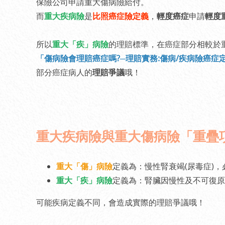
保險公司申請重大傷病險給付。
而
重大疾病險
是
比照癌症險定義
，
輕度癌症
申請
輕度
所以
重大「疾」病險
的理賠標準，在癌症部分相較於
「傷病險會理賠癌症嗎?─理賠實務:傷病/疾病險癌症
部分癌症病人的
理賠爭議
哦！
重大疾病險與重大傷病險「重疊
重大「傷」病險
定義為：慢性腎衰竭(尿毒症)，
重大「疾」病險
定義為：腎臟因慢性及不可復原
可能疾病定義不同，會造成實際的理賠爭議哦！