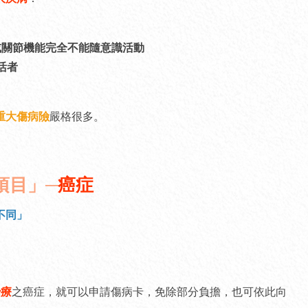
，或關節機能完全不能隨意識活動
活者
重大傷病險
嚴格很多。
項目」─
癌症
不同」
治療
之癌症，就可以申請傷病卡，免除部分負擔，也可依此向