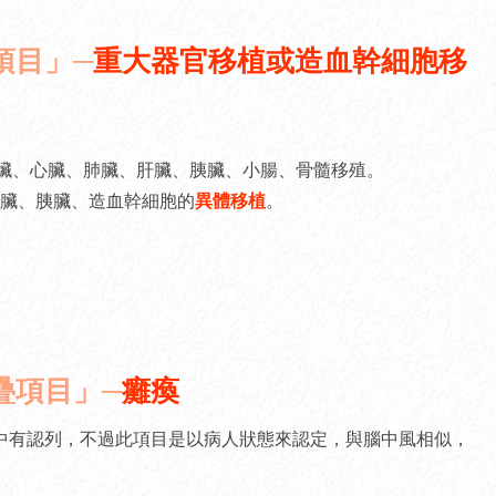
項目」─
重大器官移植或造血幹細胞移
臟、心臟、肺臟、肝臟、胰臟、小腸、骨髓移殖。
臟、胰臟、造血幹細胞的
異體移植
。
疊項目」─
癱瘓
中有認列，不過此項目是以病人狀態來認定，與腦中風相似，