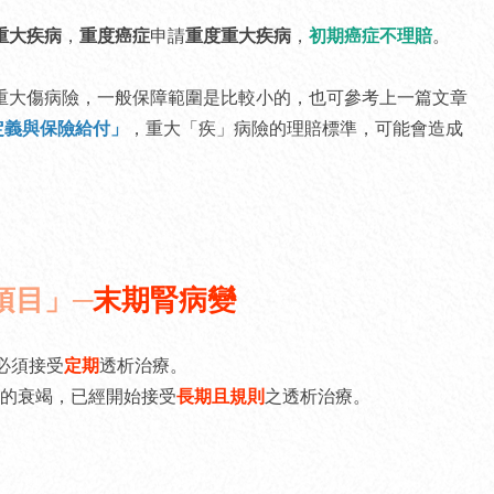
重大疾病
，
重度癌症
申請
重度重大疾病
，
初期癌症不理賠
。
重大傷病險，一般保障範圍是比較小的，也可參考上一篇文章
定義與保險給付」
，重大「疾」病險的理賠標準，可能會造成
項目」─
末期腎病變
必須接受
定期
透析治療。
的衰竭，已經開始接受
長期且規則
之透析治療。