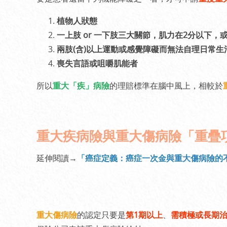
植物人狀態
一上肢 or 一下肢三大關節，肌力在2分以下
兩肢(含)以上運動或感覺障礙而無法自理日常生
喪失言語或咀嚼肌能者
所以
重大「疾」病險
的理賠標準在腦中風上，相較於
重大疾病險與重大傷病險「重疊
延伸閱讀→
「癌症定義：癌症一次金與重大傷病險的
重大傷病險
的認定只要是
第1期以上
、
需積極或長期