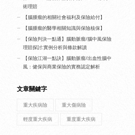
術理賠
【腦腫瘤的相關社會福利及保險給付】
【腦腫瘤的醫學相關知識與保險核保】
【保險判決一點通】腦動脈瘤/腦中風保險
理賠探討:實例分析與條款解讀
【保險江湖一點訣】腦動脈瘤/出血性腦中
風：健保與商業保險的實務認定解析
文章關鍵字
重大疾病險
重大傷病險
輕度重大疾病
重度重大疾病