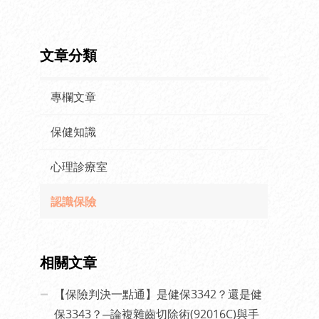
文章分類
專欄文章
保健知識
心理診療室
認識保險
相關文章
【保險判決一點通】是健保3342？還是健
保3343？─論複雜齒切除術(92016C)與手