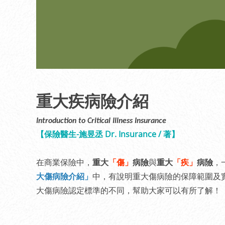
重大疾病險介紹
Introduction to Critical Illness Insurance
【保險醫生-施昱丞 Dr. Insurance / 著】
在商業保險中，
重大
「傷」
病險
與
重大
「疾」
病險
，
大傷病險介紹」
中，有說明重大傷病險的保障範圍及
大傷病險認定標準的不同，幫助大家可以有所了解！