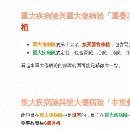
重大疾病險與重大傷病險「重疊
植
重大傷病險
的第十大項─
接受器官移植
，包含腎
重大疾病險
的定義，包含腎臟、心臟、肺臟、肝
看起來重大傷病險的保障範圍可能是稍微大一點。
重大疾病險與重大傷病險「非重
此項目在
重大傷病險
中是
沒有
的，反而在
重大疾病險
要
事故發生
6個月後
：