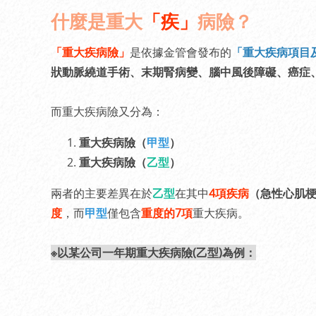
什麼是重大
「疾」
病險？
「重大疾病險」
是依據金管會發布的
「重大疾病項目
狀動脈繞道手術、末期腎病變、腦中風後障礙、癌症
而重大疾病險又分為：
重大疾病險（
甲型
）
重大疾病險（
乙型
）
兩者的主要差異在於
乙型
在其中
4項疾病
（急性心肌
度
，而
甲型
僅包含
重度的7項
重大疾病。
※以某公司一年期重大疾病險(乙型)為例：