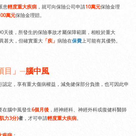
罹患
輕度重大疾病
，就可向保險公司申請
10萬元
保險金理
100萬元
保險金理賠。
90天後，所發生的保險事故才屬保障範圍，相較於重大
差異甚大，但確實重大
「疾」
病險在
保費
上可能有其優勢。
項目」─
腦中風
行認定，享有重大傷病權益，減免健保部分負擔，也可因此申
要在腦中風發生
6個月後
，經神經科、神經外科或復健科醫師
肌力3分)
者
，才可申請
輕度重大疾病
。
大疾病
：