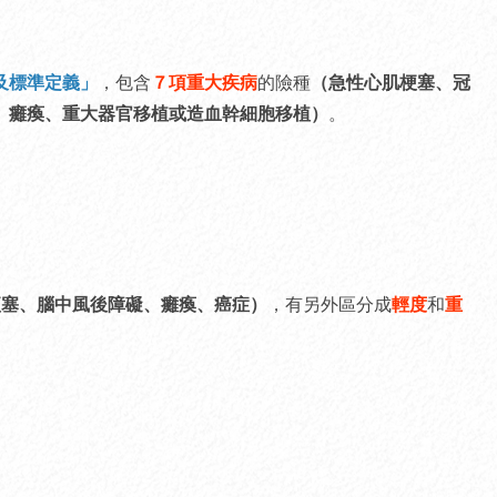
及標準定義」
，包含
７項重大疾病
的險種
（急性心肌梗塞、冠
、癱瘓、重大器官移植或造血幹細胞移植）
。
梗塞、腦中風後障礙、癱瘓、癌症）
，有另外區分成
輕度
和
重