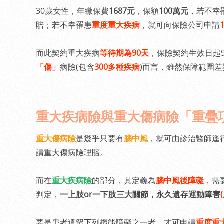
30歲女性，年繳保費
1687元
，保額
100萬元
，若不幸
賠；若不幸罹患
重度重大疾病
，就可向保險公司申請
而此契約重大疾病
等待期為90天
，保險契約生效日起
「傷」
病險(包含
300多種疾病
)而言，雖然保障範圍
重大疾病險與重大傷病險「重疊
重大傷病險
是幾乎只要有
腦中風
，就可由診治醫師逕
請重大傷病險理賠。
而在
重大疾病險
的部分，其定義為
腦中風後障礙
，需
判定，
一上肢or一下肢三大關節，永久遺存運動障害
(
要是患者遺留下列機能障礙之一者，才可申請
重度重