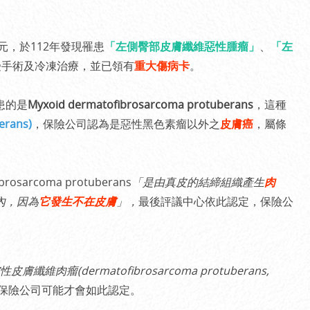
元，於112年發現罹患
「左側臀部皮膚纖維惡性腫瘤」
、
「左
受手術及冷凍治療，並已領有
重大傷病卡
。
患的是
Myxoid dermatofibrosarcoma protuberans
，這種
rans)
，保險公司認為是惡性黑色素瘤以外之
皮膚癌
，屬條
arcoma protuberans
「是由真皮的結締組織產生
肉
內，因為
它發生不在皮膚
」，
最後評議中心依此認定，保險公
皮膚纖維肉瘤(dermatofibrosarcoma protuberans,
保險公司可能才會如此認定。