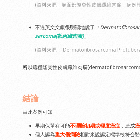
(資料來源：
顏面部隆突性皮膚纖維肉瘤－病例
不過英文文獻很明顯地說了
「Dermatofibrosarc
sarcoma(軟組織肉瘤)
」
(資料來源：
Dermatofibrosarcoma Protuber
所以這種隆突性皮膚纖維肉瘤(dermatofibrosarcom
結論
由此案例可知：
早期保單有可能
不理賠初期或輕度癌症
，造成
癌
個人認為
重大傷病險
相對來說認定標準較符合醫