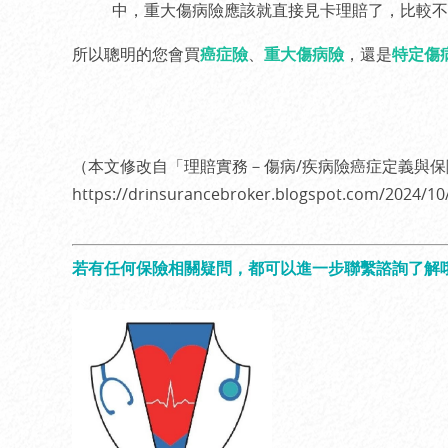
中，重大傷病險應該就直接見卡理賠了，比較不
所以聰明的您會買
癌症險
、
重大傷病險
，還是
特定傷
（本文修改自「理賠實務－傷病/疾病險癌症定義與
https://drinsurancebroker.blogspot.com/2024/10/ca
若有任何保險相關疑問，都可以進一步聯繫諮詢了解