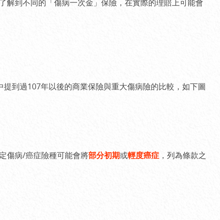
了解到不同的「傷病一次金」保險，在實際的理賠上可能會
中提到過107年以後的商業保險與重大傷病險的比較，如下圖
定傷病/癌症險種可能會將
部分初期
或
輕度癌症
，列為條款之