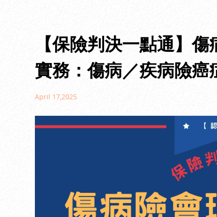
【保險判決一點通】傷
實務：傷病／疾病險癌
April 17,2025