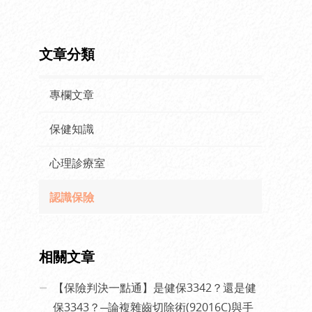
文章分類
專欄文章
保健知識
心理診療室
認識保險
相關文章
【保險判決一點通】是健保3342？還是健
保3343？─論複雜齒切除術(92016C)與手