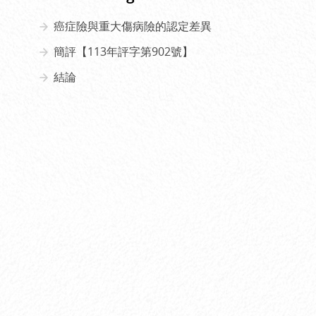
癌症險與重大傷病險的認定差異
簡評【113年評字第902號】
結論