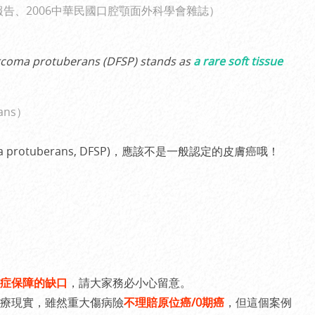
報告
、
2006中華民國口腔顎面外科學會雜誌
）
oma protuberans (DFSP) stands as
a rare soft tissue
ans
）
a protuberans, DFSP)，應該不是一般認定的皮膚癌哦！
症保障的缺口
，請大家務必小心留意。
療現實，雖然重大傷病險
不理賠原位癌/0期癌
，但這個案例