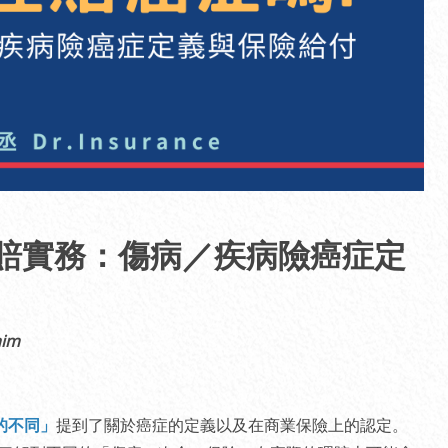
賠實務：傷病／疾病險癌症定
aim
的不同」
提到了關於癌症的定義以及在商業保險上的認定。