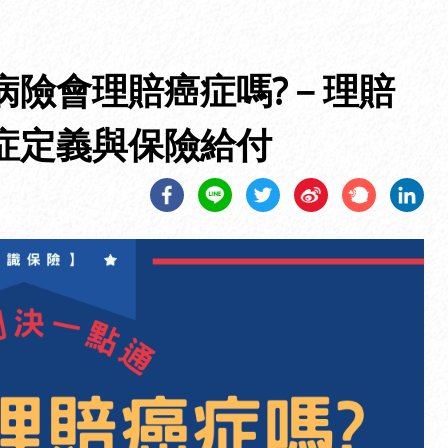
病險會理賠癌症嗎?－理賠
症定義與保險給付