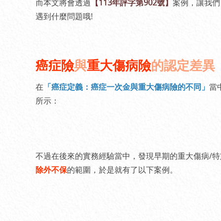
而本文將會透過
【113年評字第902號】
案例，讓我們
遇到什麼問題哦!
癌症險
與
重大傷病險
的認定差異
在
「癌症定義：癌症一次金與重大傷病險的不同」
當
所示：
不過在後來的實務經驗當中，發現早期的重大傷病/特
除外不保
的範圍，於是就有了以下案例。