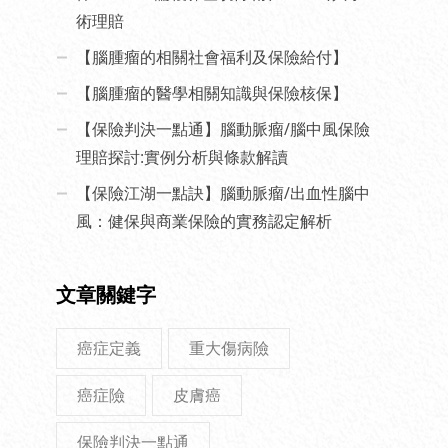
術理賠
【腦腫瘤的相關社會福利及保險給付】
【腦腫瘤的醫學相關知識與保險核保】
【保險判決一點通】腦動脈瘤/腦中風保險
理賠探討:實例分析與條款解讀
【保險江湖一點訣】腦動脈瘤/出血性腦中
風：健保與商業保險的實務認定解析
文章關鍵字
癌症定義
重大傷病險
癌症險
皮膚癌
保險判決一點通