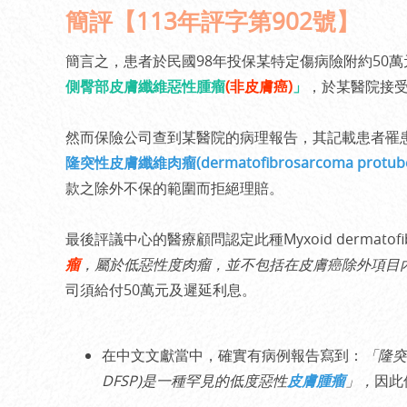
簡評【113年評字第902號】
簡言之，患者於民國98年投保某特定傷病險附約50萬
側臀部皮膚纖維惡性腫瘤
(非皮膚癌)
」
，於某醫院接
然而保險公司查到某醫院的病理報告，其記載患者罹
隆突性皮膚纖維肉瘤(dermatofibrosarcoma protube
款之除外不保的範圍而拒絕理賠。
最後評議中心的醫療顧問認定此種Myxoid dermatofibros
瘤
，屬於低惡性度肉瘤，並不包括在皮膚癌除外項目
司須給付50萬元及遲延利息。
在中文文獻當中，確實有病例報告寫到：
「隆突性
DFSP)是一種罕見的低度惡性
皮膚腫瘤
」，
因此