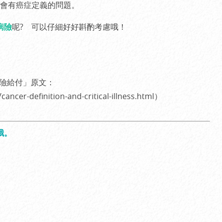
會有癌症定義的問題。
病險
呢? 可以仔細好好斟酌考慮哦！
保險給付」原文：
ncer-definition-and-critical-illness.html
）
哦。