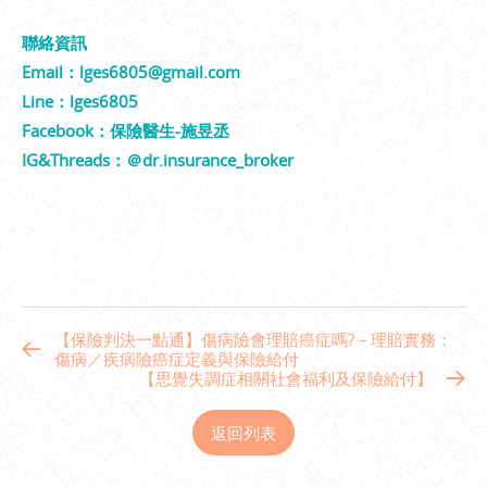
聯絡資訊
Email：lges6805@gmail.com
Line：lges6805
Facebook：保險醫生-施昱丞
IG&Threads：＠dr.insurance_broker
【保險判決一點通】傷病險會理賠癌症嗎?－理賠實務：
傷病／疾病險癌症定義與保險給付
【思覺失調症相關社會福利及保險給付】
返回列表