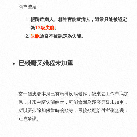
簡單總結：
輕躁症病人、精神官能症病人，通常只能被認定
為
13級失能
。
失眠
通常不被認定為失能。
已殘廢又殘程未加重
當一個患者本身已有精神疾病發作，後來去工作帶病加
保，才來申請失能給付，可能會因為殘廢等級未加重，
所以要扣除加保當時的殘等，最後殘廢給付所剩無幾，
造成爭議。