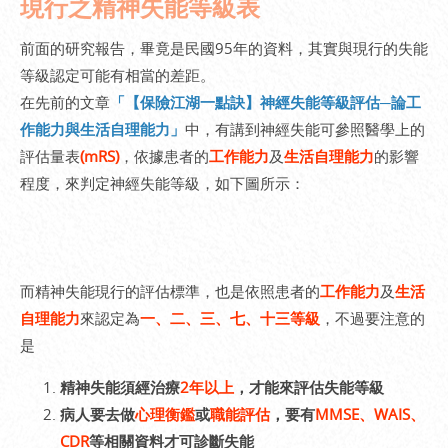
現行之精神失能等級表
前面的研究報告，畢竟是民國95年的資料，其實與現行的失能
等級認定可能有相當的差距。
在先前的文章
「【保險江湖一點訣】神經失能等級評估─論工
作能力與生活自理能力」
中，有講到神經失能可參照醫學上的
評估量表
(mRS)
，依據患者的
工作能力
及
生活自理能力
的影響
程度，來判定神經失能等級，如下圖所示：
而精神失能現行的評估標準，也是依照患者的
工作能力
及
生活
自理能力
來認定為
一、二、三、七、十三等級
，不過要注意的
是
精神失能須經治療
2年以上
，才能來評估失能等級
病人要去做
心理衡鑑
或
職能評估
，要有
MMSE、WAIS、
CDR
等相關資料才可診斷失能