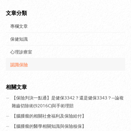
文章分類
專欄文章
保健知識
心理診療室
認識保險
相關文章
【保險判決一點通】是健保3342？還是健保3343？─論複
雜齒切除術(92016C)與手術理賠
【腦腫瘤的相關社會福利及保險給付】
【腦腫瘤的醫學相關知識與保險核保】