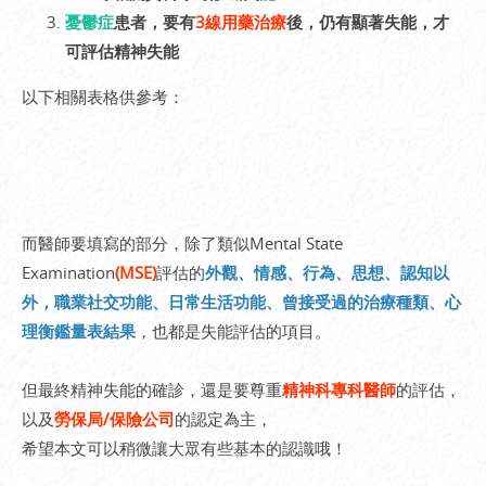
憂鬱症
患者，要有
3線用藥治療
後，仍有顯著失能，才
可評估精神失能
以下相關表格供參考：
而醫師要填寫的部分，除了類似Mental State
Examination
(MSE)
評估的
外觀、情感、行為、思想、認知以
外，職業社交功能、日常生活功能、曾接受過的治療種類、心
理衡鑑量表結果
，也都是失能評估的項目。
但最終精神失能的確診，還是要尊重
精神科專科醫師
的評估，
以及
勞保局/保險公司
的認定為主，
希望本文可以稍微讓大眾有些基本的認識哦！