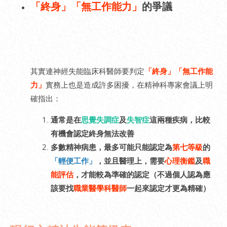
「終身」「無工作能力」
的爭議
其實連神經失能臨床科醫師要判定
「終身」「無工作能
力」
實務上也是造成許多困擾，在精神科專家會議上明
確指出：
通常是在
思覺失調症
及
失智症
這兩種疾病，比較
有機會認定終身無法改善
多數精神病患，最多可能只能認定為
第七等級
的
「輕便工作」
，並且醫理上，需要
心理衡鑑
及
職
能評估
，才能較為準確的認定（不過個人認為應
該要找
職業醫學科醫師
一起來認定才更為精確）