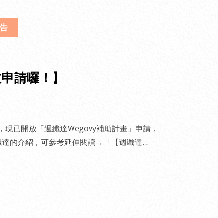
告
放申請囉！】
，現已開放「週纖達Wegovy補助計畫」申請，
纖達的介紹，可參考延伸閱讀→「【週纖達