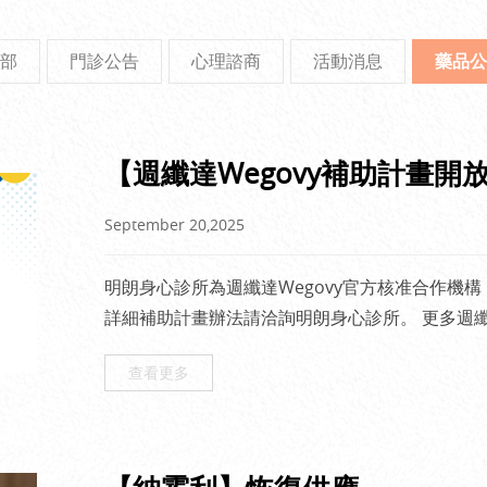
部
門診公告
心理諮商
活動消息
藥品公
【週纖達Wegovy補助計畫開
September 20,2025
明朗身心診所為週纖達Wegovy官方核准合作機構
詳細補助計畫辦法請洽詢明朗身心診所。 更多週
Wegovy】什麼是週
查看更多