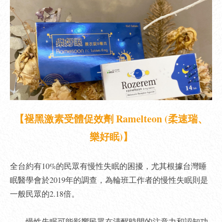
【褪黑激素受體促效劑 Ramelteon (柔速瑞、
樂好眠)】
全台約有10%的民眾有慢性失眠的困擾，尤其根據台灣睡
眠醫學會於2019年的調查，為輪班工作者的慢性失眠則是
一般民眾的2.18倍。
慢性失眠可能影響民眾在清醒時間的注意力和認知功