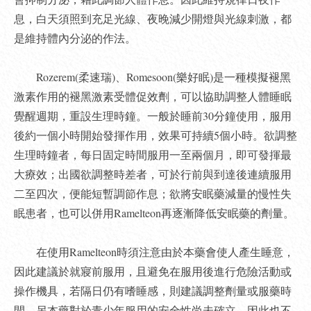
息，白天須照到充足光線、夜晚減少開燈與光線刺激，都
是維持體內分泌的作法。
Rozerem(柔速瑞)、Romesoon(樂好眠)是一種模擬褪黑
激素作用的褪黑激素受體促效劑，可以協助調整人體睡眠
覺醒週期，重設生理時鐘。一般於睡前30分鐘使用，服用
後約一個小時開始發揮作用，效果可持續5個小時。欲調整
生理時鐘者，每日固定時間服用一至兩個月，即可發揮最
大療效；出國欲調整時差者，可於行前與到達後連續服用
二至四次，便能短暫調節作息；欲將安眠藥減量的慢性失
眠患者，也可以併用Ramelteon再逐漸降低安眠藥的劑量。
在使用Ramelteon時須注意由於本藥會使人產生睡意，
因此建議於就寢前服用，且避免在服用後進行危險活動或
操作機具，若隔日仍有嗜睡感，則建議調整劑量或服藥時
間。另本藥對於青少年服用的安全性尚未確立，因此也不