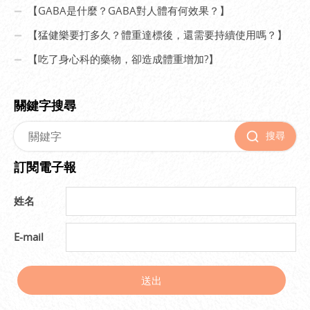
【GABA是什麼？GABA對人體有何效果？】
【猛健樂要打多久？體重達標後，還需要持續使用嗎？】
【吃了身心科的藥物，卻造成體重增加?】
關鍵字搜尋
搜尋
訂閱電子報
姓名
E-mail
送出