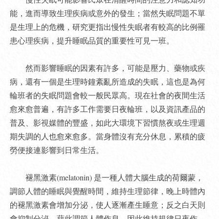
能，進而導致生理疾病或意外的發生；當然失眠問題不單
是生理上的危機，研究更指出慢性失眠者有較高的比例罹
患心理疾病，提升睡眠品質的重要性可見一班。
然而影響睡眠的因素有許多，可能是壓力、藥物或疾
病，還有一個是生理時鐘紊亂所造成的失眠，這也是為何
輪班者的失眠問題會較一般民眾高。現在社會的夜間生活
愈來愈普遍，有許多工作需要日夜輪班，以及資訊產品的
普及、影視媒體的豐盛，如此大環境下習慣熬夜或生理週
期失調的人也愈來愈多。當身體沒有充分休息，累積的疲
勞便接連影響到日常生活。
褪黑激素(melatonin) 是一種人體大腦生成的荷爾蒙，
調節人體的睡眠與覺醒時間，維持生理節律，晚上時體內
的褪黑激素會增加分泌，使人逐漸產生睡意；反之白天則
會抑制分泌，藉此調節人體作息。因此維持規律日夜作