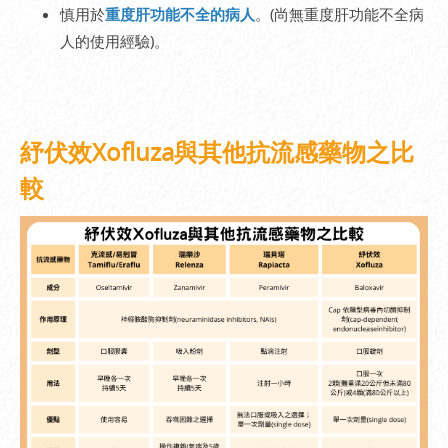
慎用於
重度肝功能不全的病人
。(尚無重度肝功能不全病
人的使用經驗)。
紓伏效Xofluza與其他抗流感藥物之比
較