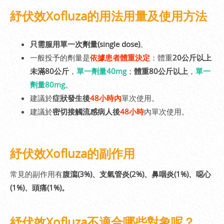
紓伏效Xofluza的用法用量及使用方法
只需服用單一次劑量(single dose)
。
一般投予的劑量是
依據患者體重決定
：體重
20公斤以上
未滿80公斤
，
單一劑量40mg
；
體重80公斤以上
，
單一
劑量80mg
。
建議於
症狀發生後
48小時內
單次使用。
建議於
密切接觸流感病人後
48小時
內單次使用。
紓伏效Xofluza的副作用
常見的副作用有
腹瀉(3%)、支氣管炎(2%)、鼻咽炎(1%)、噁心
(1%)、頭痛(1%)。
紓伏效Xofluza不適合哪些對象呢？