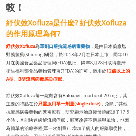
較！
紓伏效Xofluza是什麼? 紓伏效Xofluza
的作用原理為何?
紓伏效Xofluza
為
單劑口服抗流感病毒藥物
，是由日本藥廠塩
野義製藥(Shionogi)研發，於2018年2月在日本上市，同年10
月在美國食品藥品管理局(FDA)獲批。隔年8月28日取得臺灣
衛生福利部食品藥物管理署(TFDA)的許可，適用於
12歲以上的
A型
、
B型流感病毒感染症狀
。
紓伏效Xofluza每一錠劑含有Baloxavir marboxil 20 mg ，其
主要的特點在於
只需服用單一劑量(single dose)
，免除了其他
抗流感病毒藥物的繁複療程，研究顯示治療後發燒縮短了17.5
小時，且能快速緩解流感症狀，顯著改善不適感與風險，也因
為簡單的治療療程(單一次劑量)，增加了病人的服藥順從性，