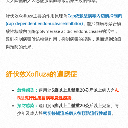
大大降低病人因忘記服藥而導致治療失敗的機率。
紓伏效Xofluza主要的作用原理為
Cap依賴型病毒內切酶抑制劑
(cap-dependent endonucleaseinhibitor)
，能抑制病毒聚合酶
酸性核酸內切酶(polymerase acidic endonuclease)的活性，
達到抑制病毒RNA轉錄作用，抑制病毒的複製，進而達到治療
與預防的效果。
紓伏效Xofluza的適應症
急性感染：
適用於
5歲以上且體重20公斤以上
病人之
A、
B型流行性感冒病毒急性感染
。
預防感染：
適用於
5歲以上且體重20公斤以上
兒童、青
少年及成人於
密切接觸流感病人後預防流行性感冒
。