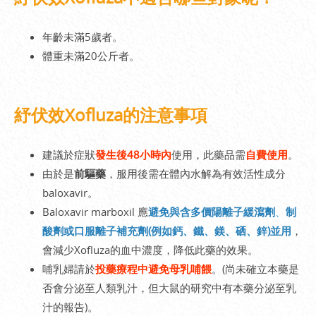
年齡未滿5歲者。
體重未滿20公斤者。
紓伏效Xofluza的注意事項
建議於症狀
發生後48小時內
使用，此藥品需
自費使用
。
由於是
前驅藥
，服用後需在體內水解為有效活性成分
baloxavir。
Baloxavir marboxil 應
避免與含多價陽離子緩瀉劑
、
制
酸劑或口服離子補充劑(例如鈣、鐵、鎂、硒、鋅)並用
，
會減少Xofluza的血中濃度，降低此藥的效果。
哺乳婦請於
投藥療程中避免母乳哺餵
。(尚未確立本藥是
否會分泌至人類乳汁，但大鼠的研究中有本藥分泌至乳
汁的報告)。