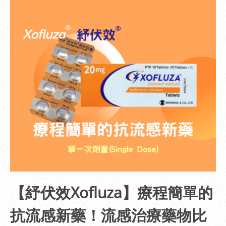
【紓伏效Xofluza】療程簡單的
抗流感新藥！流感治療藥物比