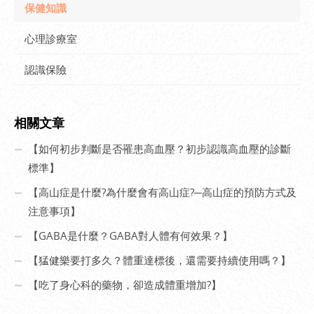
保健知識
心理診療室
認識保險
相關文章
【如何初步判斷是否罹患高血壓？初步認識高血壓的診斷
標準】
【高山症是什麼?為什麼會有高山症?─高山症的預防方式及
注意事項】
【GABA是什麼？GABA對人體有何效果？】
【猛健樂要打多久？體重達標後，還需要持續使用嗎？】
【吃了身心科的藥物，卻造成體重增加?】