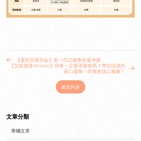
【愛莉莎膜衣錠】新一代口服事前避孕藥
【艾歐復隆Alvolon】痔瘡一定要用藥膏嗎？帶你認識痔
瘡口服藥！靜脈曲張口服藥！
返回列表
文章分類
專欄文章