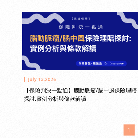
July 13,2026
【保險判決一點通】腦動脈瘤/腦中風保險理賠
探討:實例分析與條款解讀
1