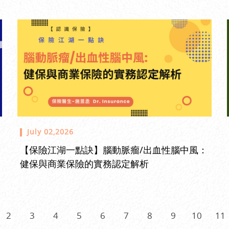
July 02,2026
【保險江湖一點訣】腦動脈瘤/出血性腦中風：
健保與商業保險的實務認定解析
2
3
4
5
6
7
8
9
10
11