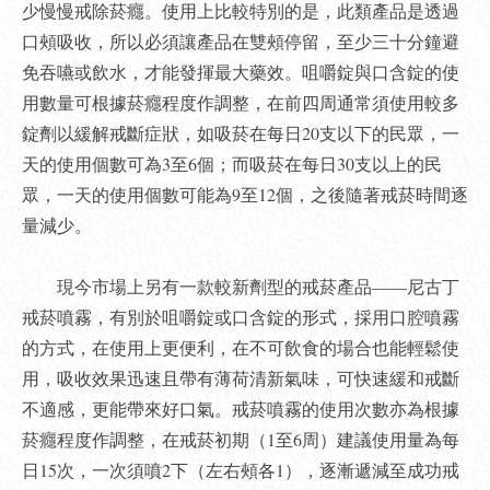
少慢慢戒除菸癮。使用上比較特別的是，此類產品是透過
口頰吸收，所以必須讓產品在雙頰停留，至少三十分鐘避
免吞嚥或飲水，才能發揮最大藥效。咀嚼錠與口含錠的使
用數量可根據菸癮程度作調整，在前四周通常須使用較多
錠劑以緩解戒斷症狀，如吸菸在每日20支以下的民眾，一
天的使用個數可為3至6個；而吸菸在每日30支以上的民
眾，一天的使用個數可能為9至12個，之後隨著戒菸時間逐
量減少。
現今市場上另有一款較新劑型的戒菸產品——尼古丁
戒菸噴霧，有別於咀嚼錠或口含錠的形式，採用口腔噴霧
的方式，在使用上更便利，在不可飲食的場合也能輕鬆使
用，吸收效果迅速且帶有薄荷清新氣味，可快速緩和戒斷
不適感，更能帶來好口氣。戒菸噴霧的使用次數亦為根據
菸癮程度作調整，在戒菸初期（1至6周）建議使用量為每
日15次，一次須噴2下（左右頰各1），逐漸遞減至成功戒