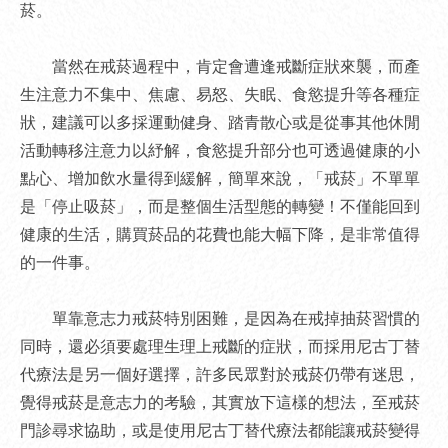
菸。
當然在戒菸過程中，肯定會遭逢戒斷症狀來襲，而產
生注意力不集中、焦慮、易怒、失眠、食慾提升等各種症
狀，建議可以多採運動健身、踏青散心或是從事其他休閒
活動轉移注意力以紓解，食慾提升部分也可透過健康的小
點心、增加飲水量得到緩解，簡單來說，「戒菸」不單單
是「停止吸菸」，而是整個生活型態的轉變！不僅能回到
健康的生活，購買菸品的花費也能大幅下降，是非常值得
的一件事。
單靠意志力戒菸特別困難，是因為在戒掉抽菸習慣的
同時，還必須要處理生理上戒斷的症狀，而採用尼古丁替
代療法是另一個好選擇，許多民眾對於戒菸仍帶有迷思，
覺得戒菸是意志力的考驗，其實放下這樣的想法，至戒菸
門診尋求協助，或是使用尼古丁替代療法都能讓戒菸變得