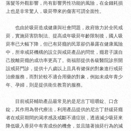
落髮等外觀影響，尚有影響男性功能的風險，在金錢耗損
上也是非常驚人，吸菸帶來的傷害可謂全面性。
也由於吸菸造成健康與社會問題，政府致力於全民戒
菸，實施菸害防制法、提高成年吸菸年齡限制後，國人吸
菸率已大幅下降，但已有菸癮的民眾卻仍暴露在健康風險
中，所幸戒菸機構的設立與戒菸產品的問世，癮君子讓自
己脫離菸癮的成功率更高了。衛福部提供各級醫院診所開
設戒菸門診，提供十八歲以上且具有健保的對象進行戒菸
治療服務，而對於較不適合用藥的對象，例如未成年青少
年、孕婦，則是提供衛生教育的服務。
目前戒菸輔助產品最常見的是尼古丁咀嚼錠、口含
錠，其作用為替代療法，利用產品提供的尼古丁舒緩菸癮
者在戒菸期間的渴求感及戒斷不適症狀，透過減少吸菸來
降低吸入香菸中有害成份的機會，並且隨著抽菸行為的減