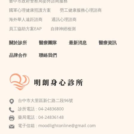
臺中市政府警察局委外諮商服務
國軍心理健康照護方案
勞工健康服務心理諮商
海外華人遠距諮商
通訊心理諮商
員工協助方案EAP
自律神經檢測
關於診所
醫療團隊
最新消息
醫療資訊
品牌合作
聯絡我們
台中市大里區新仁路二段96號
診所電話 :
04-24836800
藥局電話 : 04-24836148
電子信箱 :
moodlightonline@gmail.com