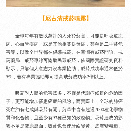
【尼古清戒菸噴霧】
全球每年有數以萬計的人死於菸害，可能是呼吸道疾
病、心血管疾病，或是其他相關併發症，甚至是二手菸危
害等，以致全世界都在倡導戒菸。在臺灣有戒菸門診、戒
菸藥局、戒菸專線可協助民眾戒菸，依國際實證研究資料
顯示，只靠個人意志力沒專業協助，戒菸成功率通常低於
5%，若有專業協助即可提高戒菸成功率2倍以上。
吸菸對人體的危害眾多，不僅是代謝症候群的危險因
子，更可能增加罹患癌症的風險，而實際上，全球的肺癌
死亡約有七成與吸菸有關，菸草中含有超過7000種化學物
質和化合物，且至少有93種已知的致癌物。吸菸造成的影
響不單是健康層面，吸菸也會使牙齒變黃、皮膚變粗糙、