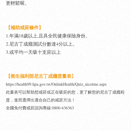
更輕鬆喔。
【補助戒菸條件】
1.年滿18歲以上,且具全民健康保險身份。
2.尼古丁成癮測試分數達4分以上。
3.或平均一天吸十支菸以上
【衛生福利部尼古丁成癮度量表
】
https://health99.hpa.gov.tw/OnlinkHealth/Quiz_nicotine.aspx
此量表可以幫助想戒菸或正在吸菸的您，更了解您的尼古丁成癮程
度，進而選擇出適合自己的戒菸方法！
全國免付費戒菸諮詢專線:0800-636363