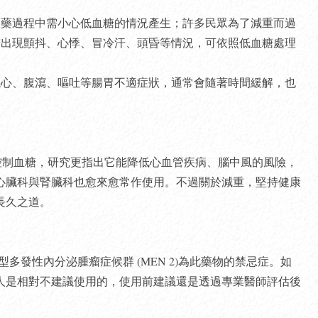
以在服藥過程中需小心低血糖的情況產生；許多民眾為了減重而過
險，若出現顫抖、心悸、冒冷汗、頭昏等情況，可依照低血糖處理
會有噁心、腹瀉、嘔吐等腸胃不適症狀，通常會隨著時間緩解，也
者控制血糖，研究更指出它能降低心血管疾病、腦中風的風險，
心臟科與腎臟科也愈來愈常作使用。不過關於減重，堅持健康
長久之道。
型多發性內分泌腫瘤症候群 (MEN 2)為此藥物的禁忌症。如
人是相對不建議使用的，使用前建議還是透過專業醫師評估後