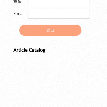
姓名
E-mail
送出
Article Catalog