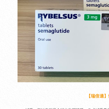
【瑞倍適】