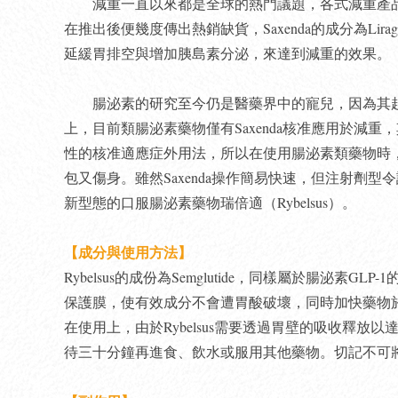
減重一直以來都是全球的熱門議題，各式減重產品推
在推出後便幾度傳出熱銷缺貨，Saxenda的成分為Lira
延緩胃排空與增加胰島素分泌，來達到減重的效果。
腸泌素的研究至今仍是醫藥界中的寵兒，因為其起
上，目前類腸泌素藥物僅有Saxenda核准應用於減
性的核准適應症外用法，所以在使用腸泌素類藥物時
包又傷身。雖然Saxenda操作簡易快速，但注射劑
新型態的口服腸泌素藥物瑞倍適（Rybelsus）。
【成分與使用方法】
Rybelsus的成份為Semglutide，同樣屬於腸泌
保護膜，使有效成分不會遭胃酸破壞，同時加快藥物
在使用上，由於Rybelsus需要透過胃壁的吸收釋放
待三十分鐘再進食、飲水或服用其他藥物。切記不可將