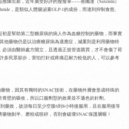
陳出新，近年廣受好評的瘦瘦筆——善纖達（Saxenda）
glutide，是類似人體腸泌素GLP-1的成份，而達到抑制食慾、
初是幫助第二型糖尿病的病人作為血糖控制的藥物，而事實
重，其他藥物仍是以治療糖尿病為適應症，減重則是利用藥物特
，必須由醫師處方開立，且透過正規管道購買，才不會傷了荷
型令許多民眾卻步，害怕打針或疼痛忍耐力較低的人，可以參考
素GLP-1的藥物，因其有獨特的SNAC技術，在藥物外層會形成特殊的
於胃壁的吸收，所以口服劑型的效果並不遜色於針劑。
以達到藥效，故須每日至少空腹6到8小時後服用，且在服用後等
藥物剝半、磨粉或咬碎，否則會破壞SNAC保護層喔！