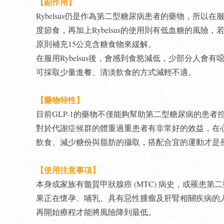
【副作用】
Rybelsus仍是作為第二型糖尿病患者的藥物，所
度節食，再加上Rybelsus的使用則有低血糖的風
原則補充15公克含糖食物來緩解。
在服用Rybelsus後，會感到食慾減低，少部分人
可採取少量進餐、清淡飲食的方式減輕不適。
【藥物特性】
目前GLP-1的藥物不僅能夠幫助第二型糖尿病的患
對於代謝症候群的體重過重患者有非常好的效益，在
飲食、減少糖份與脂肪的攝取，搭配合宜的運動才是
【使用注意事項】
本身或家族有髓質甲狀腺癌 (MTC) 病史，或罹患第二
果正在懷孕、哺乳、具有惡性腫瘤及肝腎相關疾病的
再開始療程才能將風險降到最低。