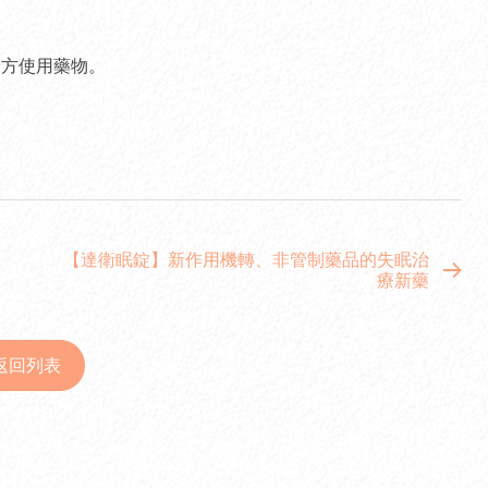
處方使用藥物。
【達衛眠錠】新作用機轉、非管制藥品的失眠治
療新藥
返回列表