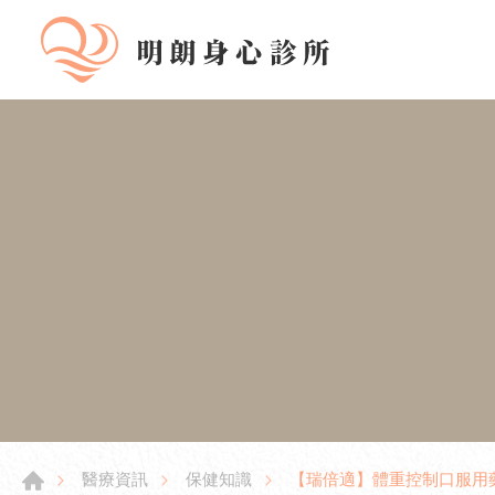
【瑞倍適】體重控制口服用
醫療資訊
保健知識