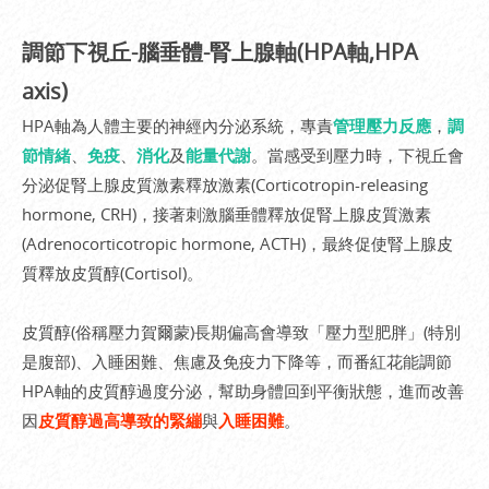
調節下視丘-腦垂體-腎上腺軸(HPA軸,HPA
axis)
HPA軸為人體主要的神經內分泌系統，專責
管理壓力反應
，
調
節情緒
、
免疫
、
消化
及
能量代謝
。當感受到壓力時，下視丘會
分泌促腎上腺皮質激素釋放激素(Corticotropin-releasing
hormone, CRH)，接著刺激腦垂體釋放促腎上腺皮質激素
(Adrenocorticotropic hormone, ACTH)，最終促使腎上腺皮
質釋放皮質醇(Cortisol)。
皮質醇(俗稱壓力賀爾蒙)長期偏高會導致「壓力型肥胖」(特別
是腹部)、入睡困難、焦慮及免疫力下降等，而番紅花能調節
HPA軸的皮質醇過度分泌，幫助身體回到平衡狀態，進而改善
因
皮質醇過高導致的緊繃
與
入睡困難
。