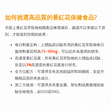
如何挑選高品質的番紅花保健食品?
市面上番紅花萃取物相關產品琳瑯滿目，建議可以掌握以下原
則，才能達到預期的效果：
每日劑量足夠：人體臨床試驗常用的番紅花萃取物每日
服用劑量區間為
15~30mg
，可以此作為選擇的標準。
高濃度番紅花素：所有番紅花萃取物的人體臨床試驗，
皆是以
3%
高濃度的番紅花素進行研究。
全方位配方：可選擇含有其他能協同幫助睡眠，並提升
睡眠品質的有效成分。
第三方檢測：可選擇具有重金屬、塑化劑或農藥殘留檢
驗合格報告，如SGS或SNQ。