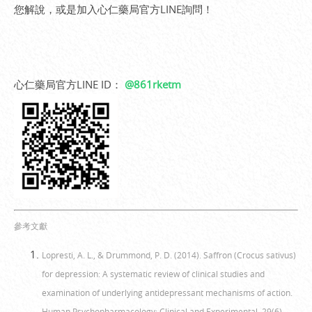
您解說，或是加入心仁藥局官方LINE詢問！
心仁藥局官方LINE ID：
@861rketm
參考文獻
Lopresti, A. L., & Drummond, P. D. (2014). Saffron (Crocus sativus)
for depression: A systematic review of clinical studies and
examination of underlying antidepressant mechanisms of action.
Human Psychopharmacology: Clinical and Experimental, 29(6),