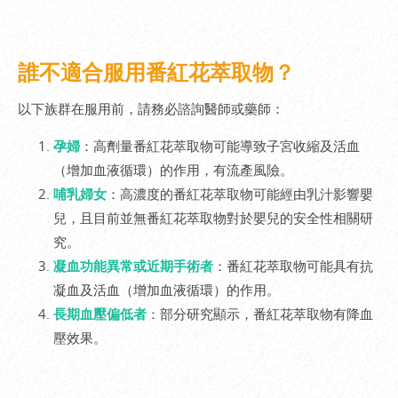
誰不適合服用番紅花萃取物？
以下族群在服用前，請務必諮詢醫師或藥師：
孕婦
：高劑量番紅花萃取物可能導致子宮收縮及活血
（增加血液循環）的作用，有流產風險。
哺乳婦女
：高濃度的番紅花萃取物可能經由乳汁影響嬰
兒，且目前並無番紅花萃取物對於嬰兒的安全性相關研
究。
凝血功能異常或近期手術者
：番紅花萃取物可能具有抗
凝血及活血（增加血液循環）的作用。
長期血壓偏低者
：部分研究顯示，番紅花萃取物有降血
壓效果。