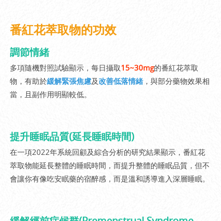
番紅花萃取物的功效
調節情緒
多項隨機對照試驗顯示，每日攝取
15~30mg
的番紅花萃取
物，有助於
緩解緊張焦慮
及
改善低落情緒
，與部分藥物效果相
當，且副作用明顯較低。
提升睡眠品質(延長睡眠時間)
在一項2022年系統回顧及綜合分析的研究結果顯示，番紅花
萃取物能延長整體的睡眠時間，而提升整體的睡眠品質，但不
會讓你有像吃安眠藥的宿醉感，而是溫和誘導進入深層睡眠。
緩解經前症候群(Premenstrual Syndrome,