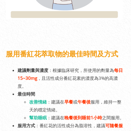
服用番紅花萃取物的最佳時間及方式
建議劑量與濃度
：根據臨床研究，所使用的劑量為
每日
15~30mg
，且活性成分番紅花素的濃度為3%的高濃
度。
最佳時間
改善情緒
：建議在
早餐
或
午餐後
服用，維持一整
天的穩定情緒。
幫助睡眠
：建議在
晚餐後到睡前1小時
之間服用。
服用方式
：番紅花的活性成分為脂溶性，建議
可隨餐服