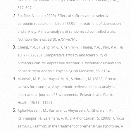
517–527.
Shafiee, A., et al. (2025). Effect of saffron versus selective
serotonin reuptake inhibitors (SSRIs) in treatment of depression
and anxiety: A meta-analysis of randomized controlled trials.
Nutrition Reviews, 83(3), e751–e761.
Cheng, Y.-C., Huang, W.-L., Chen, W.-Y., Huang, Y.-C., Kuo, P.-H., &
Tu, Y.-K. (2025). Comparative efficacy and tolerability of
nutraceuticals for depressive disorder: A systematic review and
network meta-analysis. Psychological Medicine, 55, e134.
Munirah, M. P., Norhayati, M. N., & Noraini, M. (2022). Crocus
sativus for insomnia: A systematic review and meta-analysis.
International Journal of Environmental Research and Public
Health, 19(18), 11658.
Agha-Hosseini, M., Kashani, L., Aleyaseen, A., Ghoreishi, A.,
Rahmanpur, H., Zarrinara, A. R., & Akhondzadeh, S. (2008). Crocus
sativus L. (saffron) in the treatment of premenstrual syndrome: A