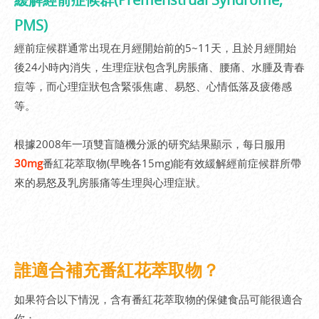
PMS)
經前症候群通常出現在月經開始前的5~11天，且於月經開始
後24小時內消失，生理症狀包含乳房脹痛、腰痛、水腫及青春
痘等，而心理症狀包含緊張焦慮、易怒、心情低落及疲倦感
等。
根據2008年一項雙盲隨機分派的研究結果顯示，每日服用
30mg
番紅花萃取物(早晚各15mg)能有效緩解經前症候群所帶
來的易怒及乳房脹痛等生理與心理症狀。
誰適合補充番紅花萃取物？
如果符合以下情況，含有番紅花萃取物的保健食品可能很適合
你：