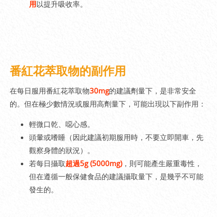
用
以提升吸收率。
番紅花萃取物的副作用
在每日服用番紅花萃取物
30mg
的建議劑量下，是非常安全
的。但在極少數情況或服用高劑量下，可能出現以下副作用：
輕微口乾、噁心感。
頭暈或嗜睡（因此建議初期服用時，不要立即開車，先
觀察身體的狀況）。
若每日攝取
超過5g (5000mg)
，則可能產生嚴重毒性，
但在遵循一般保健食品的建議攝取量下，是幾乎不可能
發生的。