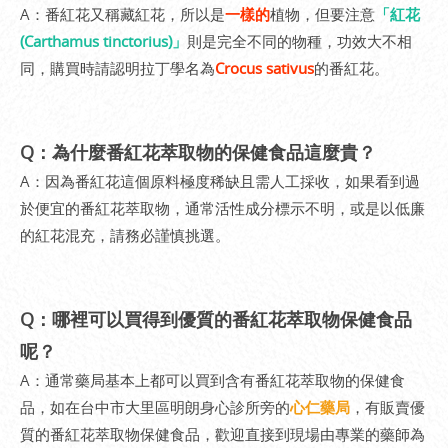
A：番紅花又稱藏紅花，所以是
一樣的
植物，但要注意
「紅花
(Carthamus tinctorius)」
則是完全不同的物種，功效大不相
同，購買時請認明拉丁學名為
Crocus sativus
的番紅花。
Q：為什麼番紅花萃取物的保健食品這麼貴？
A：因為番紅花這個原料極度稀缺且需人工採收，如果看到過
於便宜的番紅花萃取物，通常活性成分標示不明，或是以低廉
的紅花混充，請務必謹慎挑選。
Q：哪裡可以買得到優質的番紅花萃取物保健食品
呢？
A：通常藥局基本上都可以買到含有番紅花萃取物的保健食
品，如在台中市大里區明朗身心診所旁的
心仁藥局
，有販賣優
質的番紅花萃取物保健食品，歡迎直接到現場由專業的藥師為