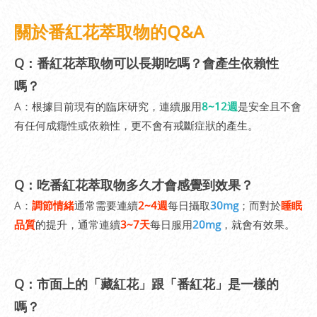
關於番紅花萃取物的Q&A
Q：番紅花萃取物可以長期吃嗎？會產生依賴性
嗎？
A：根據目前現有的臨床研究，連續服用
8~12週
是安全且不會
有任何成癮性或依賴性，更不會有戒斷症狀的產生。
Q：吃番紅花萃取物多久才會感覺到效果？
A：
調節情緒
通常需要連續
2~4週
每日攝取
30mg
；而對於
睡眠
品質
的提升，通常連續
3~7天
每日服用
20mg
，就會有效果。
Q：市面上的「藏紅花」跟「番紅花」是一樣的
嗎？