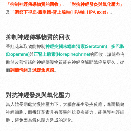
「抑制神經傳導物質的回收」
、
「對抗神經發炎與氧化壓力」
及
「調節下視丘-腦垂體-腎上腺軸(HPA軸, HPA axis)」
。
抑制神經傳導物質的回收
番紅花萃取物能抑制
神經突觸末端血清素(Serotonin)
、
多巴胺
(Dopamine)
與
正腎上腺素(Norepinephrine)
的回收，讓這些有
助於改善情緒的神經傳導物質能在神經突觸間隙停留更久，從
而
調節情緒
及
減緩焦慮感
。
對抗神經發炎與氧化壓力
當人體長期處於慢性壓力下，大腦會產生發炎反應，進而損傷
神經細胞，而番紅花素具有優異的抗發炎能力，能保護神經細
胞，避免因為氧化壓力造成的退化。