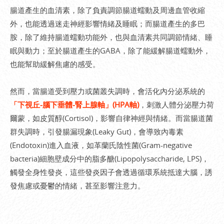
腸道產生的血清素，除了負責調節腸道蠕動及周邊血管收縮
外，也能透過迷走神經影響情緒及睡眠；而腸道產生的多巴
胺，除了維持腸道蠕動功能外，也與血清素共同調節情緒、睡
眠與動力；至於腸道產生的GABA，除了能緩解腸道蠕動外，
也能幫助緩解焦慮的感受。
然而，當腸道受到壓力或菌叢失調時，會活化內分泌系統的
「下視丘-腦下垂體-腎上腺軸」(HPA軸)
，刺激人體分泌壓力荷
爾蒙，如皮質醇(Cortisol)，影響自律神經與情緒。而當腸道菌
群失調時，引發腸漏現象(Leaky Gut)，會導致內毒素
(Endotoxin)進入血液，如革蘭氏陰性菌(Gram-negative
bacteria)細胞壁成分中的脂多醣(Lipopolysaccharide, LPS)，
觸發全身性發炎，這些發炎因子會透過循環系統抵達大腦，誘
發焦慮或憂鬱的情緒，甚至影響注意力。