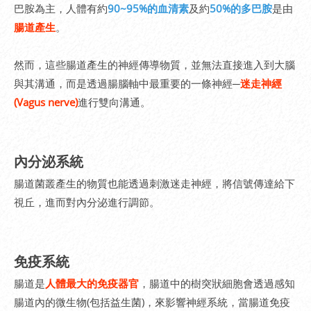
巴胺為主，人體有約
90~95%的血清素
及約
50%的多巴胺
是由
腸道產生
。
然而，這些腸道產生的神經傳導物質，並無法直接進入到大腦
與其溝通，而是透過腸腦軸中最重要的一條神經─
迷走神經
(Vagus nerve)
進行雙向溝通。
內分泌系統
腸道菌叢產生的物質也能透過刺激迷走神經，將信號傳達給下
視丘，進而對內分泌進行調節。
免疫系統
腸道是
人體最大的免疫器官
，腸道中的樹突狀細胞會透過感知
腸道內的微生物(包括益生菌)，來影響神經系統，當腸道免疫