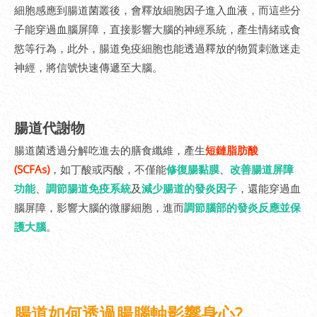
細胞感應到腸道菌叢後，會釋放細胞因子進入血液，而這些分
子能穿過血腦屏障，直接影響大腦的神經系統，產生情緒或食
慾等行為，此外，腸道免疫細胞也能透過釋放的物質刺激迷走
神經，將信號快速傳遞至大腦。
腸道代謝物
腸道菌透過分解吃進去的膳食纖維，產生
短鏈脂肪酸
(SCFAs)
，如丁酸或丙酸，不僅能
修復腸黏膜
、
改善腸道屏障
功能
、
調節腸道免疫系統
及
減少腸道的發炎因子
，還能穿過血
腦屏障，影響大腦的微膠細胞，進而
調節腦部的發炎反應並保
護大腦
。
腸道如何透過腸腦軸影響身心?