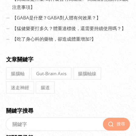
注意事項】
【GABA是什麼？GABA對人體有何效果？】
【猛健樂要打多久？體重達標後，還需要持續使用嗎？】
【吃了身心科的藥物，卻造成體重增加?】
文章關鍵字
腸腦軸
Gut-Brain Axis
腸腦軸線
迷走神經
腸道
關鍵字搜尋
搜尋