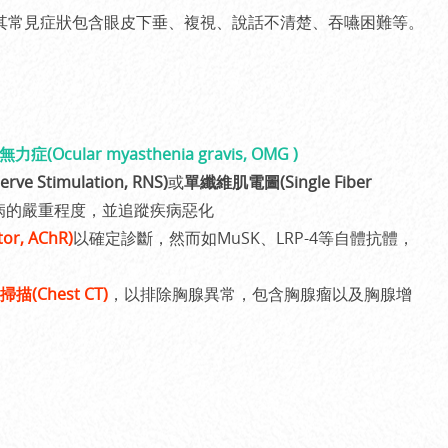
其常見症狀包含眼皮下垂、複視、說話不清楚、吞嚥困難等。
症(Ocular myasthenia gravis, OMG )
e Stimulation, RNS)
或
單纖維肌電圖(Single Fiber
病的嚴重程度，並追蹤疾病惡化
r, AChR)
以確定診斷，然而如MuSK、LRP-4等自體抗體，
(Chest CT)
，以排除胸腺異常，包含胸腺瘤以及胸腺增