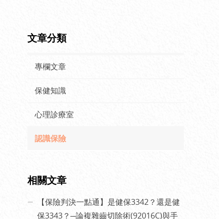
文章分類
專欄文章
保健知識
心理診療室
認識保險
相關文章
【保險判決一點通】是健保3342？還是健
保3343？─論複雜齒切除術(92016C)與手