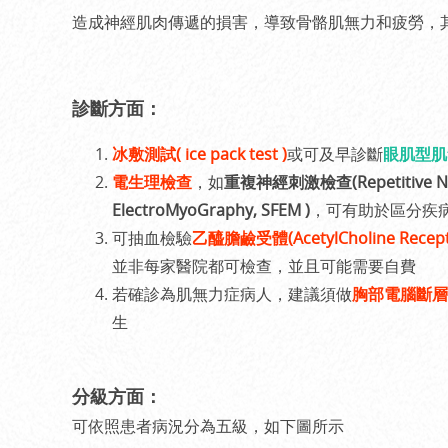
造成神經肌肉傳遞的損害，導致骨骼肌無力和疲勞，
診斷方面：
冰敷測試( ice pack test )
或可及早診斷
眼肌型肌無力
電生理檢查
，如
重複神經刺激檢查(Repetitive Nerv
ElectroMyoGraphy, SFEM )
，可有助於區分疾
可抽血檢驗
乙醯膽鹼受體(AcetylCholine Recepto
並非每家醫院都可檢查，並且可能需要自費
若確診為肌無力症病人，建議須做
胸部電腦斷層掃描
生
分級方面：
可依照患者病況分為五級，如下圖所示