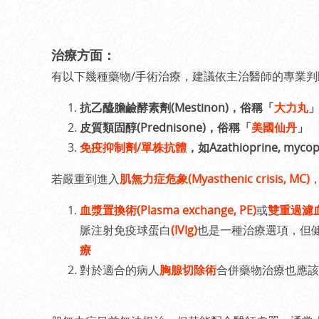
治療方面：
有以下幾種藥物/手術治療，建議依主治醫師的專業判
抗乙醯膽鹼酵素劑(Mestinon)，俗稱「
大力丸
皮質類固醇(Prednisone)，俗稱「
美國仙丹
」
免疫抑制劑/單株抗體
，如Azathioprine, mycoph
若嚴重到進入
肌無力症危象(Myasthenic crisis, MC)
血漿置換術(Plasma exchange, PE)
或
雙重過濾血漿分
脈注射免疫球蛋白
(IVIg)
也是一種治療選項，但
療
對於適合的病人
胸腺切除術
合併藥物治療也應該