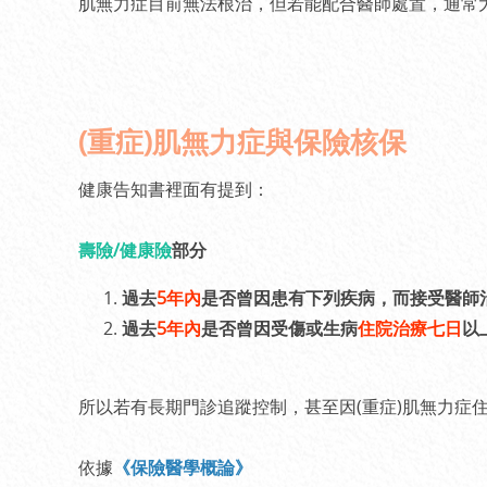
肌無力症目前無法根治，但若能配合醫師處置，通常
(重症)肌無力症與保險核保
健康告知書裡面有提到：
壽險/健康險
部分
過去
5年內
是否曾因患有下列疾病，而接受醫師
過去
5年內
是否曾因受傷或生病
住院治療七日
以
所以若有長期門診追蹤控制，甚至因(重症)肌無力症
依據
《保險醫學概論》