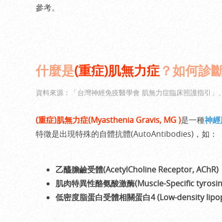
參考。
什麼是
(重症)肌無力症
？如何診
資料來源：
「台灣神經免疫醫學會 肌無力症臨床照護指引」
(重症)肌無力症
(Myasthenia Gravis, MG )
是一種
神經
特徵是出現特殊的自體抗體(AutoAntibodies)，如：
乙醯膽鹼受體(AcetylCholine Receptor, AChR)
肌肉特異性酪氨酸激酶(Muscle-Specific tyrosine 
低密度脂蛋白受體相關蛋白4 (Low-density lipoprotei