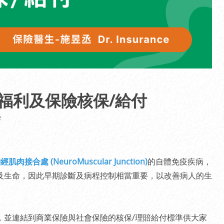
會福利及保險核保/給付
經肌肉接合處 (NeuroMuscular Junction)
的自體免疫疾病，
及生命，因此早期診斷及病程控制相當重要，以改善病人的生
，並連結到商業保險與社會保險的核保/理賠給付標準供大家