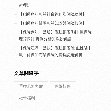
術理賠
【腦腫瘤的相關社會福利及保險給付】
【腦腫瘤的醫學相關知識與保險核保】
【保險判決一點通】腦動脈瘤/腦中風保險
理賠探討:實例分析與條款解讀
【保險江湖一點訣】腦動脈瘤/出血性腦中
風：健保與商業保險的實務認定解析
文章關鍵字
重症肌無力症
保險核保
社會福利