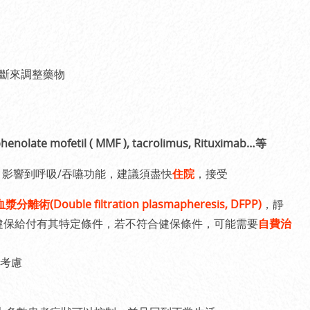
斷來調整藥物
」
enolate mofetil ( MMF ), tacrolimus, Rituximab…等
，影響到呼吸/吞嚥功能，建議須盡快
住院
，接受
離術(Double filtration plasmapheresis, DFPP)
，靜
健保給付有其特定條件，若不符合健保條件，可能需要
自費治
考慮