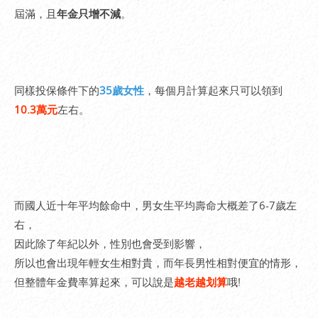
屆滿，且
年金只增不減
。
同樣投保條件下的
35歲女性
，每個月計算起來只可以領到
10.3萬元
左右。
而國人近十年平均餘命中，男女生平均壽命大概差了6-7歲左
右，
因此除了年紀以外，性別也會受到影響，
所以也會出現年輕女生相對貴，而年長男性相對便宜的情形，
但整體年金費率算起來，可以說是
越老越划算
哦!