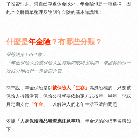
了投資理財、幫自己存退休金以外，年金險也是一種選擇，因
此本文將簡單整理及說明年金險的基本知識哦！
什麼是
年金險
？有哪些分類？
保險法第135-1條：
「年金保險人於被保險人生存期間或特定期間，依照契約付一
次或分期以付一定金額之責。」
簡單說，年金保險是以
被保險人「生存」
為風險標的，只要被
保險人持續活著，保險公司就要依約定方式按年、半年、季或
月定期支付
「年金」
，以解決人們老年生活不濟的問題。
依據
「人身保險商品審查應注意事項」
年金保險的標準名稱如
下：