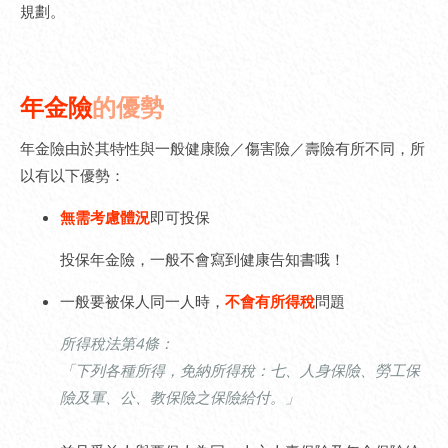
規劃。
年金險
的優勢
年金險由於其特性與一般健康險／傷害險／壽險有所不同，所
以有以下優勢：
無需考慮體況
即可投保
投保年金險，一般不會寫到健康告知書哦！
一般要被保人同一人時，
不會有所得稅
問題
所得稅法第4條：
「下列各種所得，免納所得稅：七、人身保險、勞工保
險及軍、公、教保險之保險給付。」