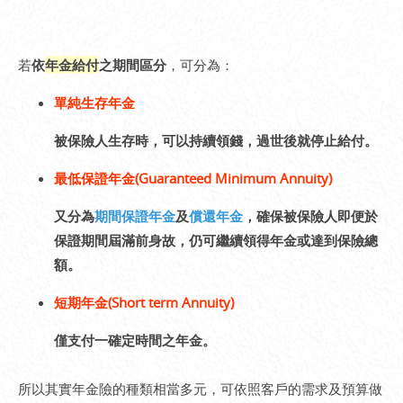
若
依
年金給付
之期間區分
，可分為：
單純生存年金
被保險人生存時，可以持續領錢，過世後就停止給付。
最低保證年金(Guaranteed Minimum Annuity)
又分為
期間保證年金
及
償還年金
，確保被保險人即便於
保證期間屆滿前身故，仍可繼續領得年金或達到保險總
額。
短期年金(Short term Annuity)
僅支付一確定時間之年金。
所以其實年金險的種類相當多元，可依照客戶的需求及預算做