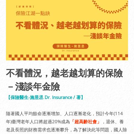
不看體況，越老越划算的保險
－淺談年金險
【保險醫生-施昱丞 Dr. Insurance / 著】
隨著國人平均餘命逐漸增加、人口逐漸老化，預計今年(114
年)臺灣老年人口將超過20%成為
「超高齡社會」
，退休、養
老及長照的財務需求也逐漸攀升，為了解決此等問題，國人除