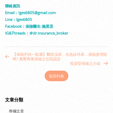
聯絡資訊
Email：lges6805@gmail.com
Line：lges6805
Facebook：保險醫生-施昱丞
IG&Threads：＠dr.insurance_broker
【保險判決一點通】醫院沒床、在急診待床，保險會理賠
嗎?-實際商業保險之住院認定
投資型保險之介紹
返回列表
文章分類
專欄文章