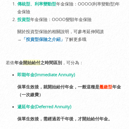
傳統型、利率變動型
年金保險：OOOO(利率變動型)年
金保險
投資型
年金保險：OOOO變額年金保險
關於投資型保險的相關說明，可參考延伸閱讀
→
「投資型保險之介紹」
了解更多哦
若依
年金
開始給付
之時間區別
，可分為：
即期年金(Immediate Annuity)
保單生效後，就開始給付年金，一般這種是
躉繳型
年金
（一次繳費）
遞延年金(Deferred Annuity)
保單生效後，需經過若干年後，才開始給付年金。