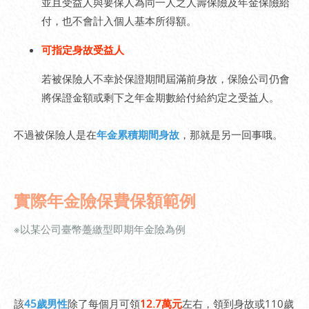
並且受益人與要保人為同一人之人壽保險及年金保險給
付，也不會計入個人基本所得額。
可指定身故受益人
若被保險人不幸於保證期間屆滿前身故，保險公司仍會
將保證金額或剩下之年金期數給付給約定之受益人。
不過被保險人是在
年金累積期間身故
，那就是另一回事哦。
實際年金險保費保額範例
※以某公司臺幣躉繳型即期年金險為例
該
45歲男性
除了每個月可領
12.7萬元
左右，領到身故或110歲