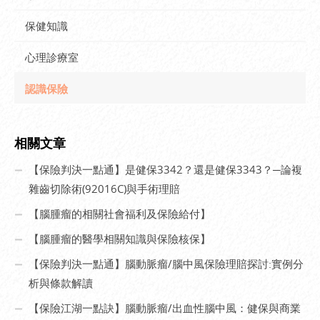
保健知識
心理診療室
認識保險
相關文章
【保險判決一點通】是健保3342？還是健保3343？─論複
雜齒切除術(92016C)與手術理賠
【腦腫瘤的相關社會福利及保險給付】
【腦腫瘤的醫學相關知識與保險核保】
【保險判決一點通】腦動脈瘤/腦中風保險理賠探討:實例分
析與條款解讀
【保險江湖一點訣】腦動脈瘤/出血性腦中風：健保與商業