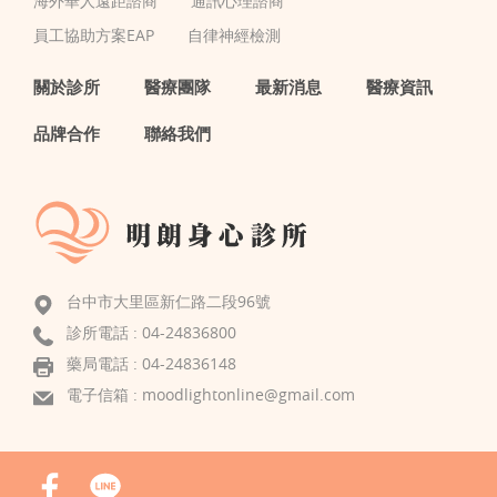
海外華人遠距諮商
通訊心理諮商
員工協助方案EAP
自律神經檢測
關於診所
醫療團隊
最新消息
醫療資訊
品牌合作
聯絡我們
台中市大里區新仁路二段96號
診所電話 :
04-24836800
藥局電話 : 04-24836148
電子信箱 :
moodlightonline@gmail.com