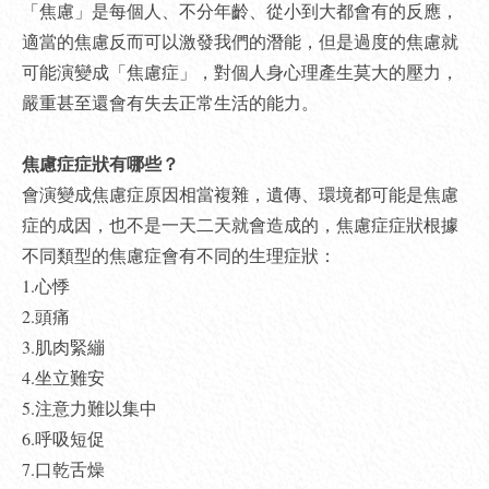
「焦慮」是每個人、不分年齡、從小到大都會有的反應，
適當的焦慮反而可以激發我們的潛能，但是過度的焦慮就
可能演變成「焦慮症」，對個人身心理產生莫大的壓力，
嚴重甚至還會有失去正常生活的能力。
焦慮症症狀有哪些？
會演變成焦慮症原因相當複雜，遺傳、環境都可能是焦慮
症的成因，也不是一天二天就會造成的，焦慮症症狀根據
不同類型的焦慮症會有不同的生理症狀：
1.心悸
2.頭痛
3.肌肉緊繃
4.坐立難安
5.注意力難以集中
6.呼吸短促
7.口乾舌燥