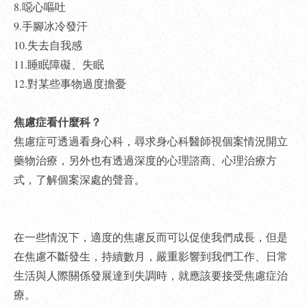
8.噁心嘔吐
9.手腳冰冷發汗
10.失去自我感
11.睡眠障礙、失眠
12.對某些事物過度擔憂
焦慮症看什麼科？
焦慮症可透過看身心科，尋求身心科醫師視個案情況開立
藥物治療，另外也有透過深度的心理諮商、心理治療方
式，了解個案深處的聲音。
在一些情況下，適度的焦慮反而可以促使我們成長，但是
在焦慮不斷發生，持續數月，嚴重影響到我們工作、日常
生活與人際關係發展達到失調時，就應該要接受焦慮症治
療。