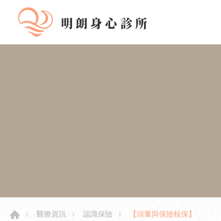
【頭暈與保險核保】
醫療資訊
認識保險