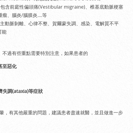
性偏頭痛(Vestibular migraine)、椎基底動脈梗塞
血、腦腫瘤、腦炎/腦膜炎....等
主動脈剝離、心律不整、賀爾蒙失調、感染、電解質不平
可能
。不過有些重點需要特別注意，如果患者的
持續甚至惡化
調(ataxia)等症狀
者的頭暈，有其他嚴重的問題，建議患者盡速就醫，並且做進一步