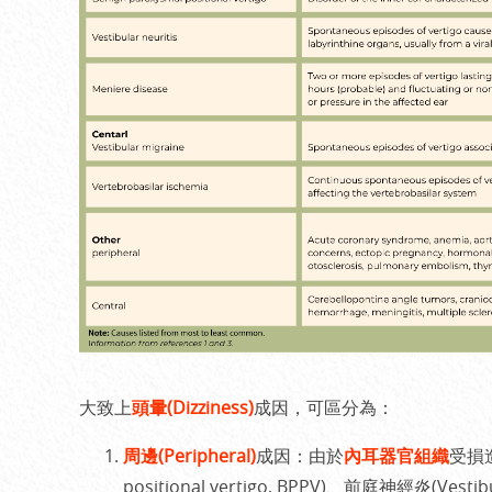
大致上
頭暈(Dizziness)
成因，可區分為：
周邊(Peripheral)
成因：由於
內耳器官組織
受損造
positional vertigo, BPPV)、前庭神經炎(Vestib