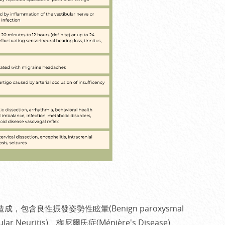
成，包含良性振發姿勢性眩暈(Benign paroxysmal
ular Neuritis)、梅尼爾氏症(Ménière's Disease)