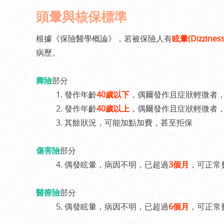
頭暈與核保標準
根據《保險醫學概論》，若被保險人有
眩暈(Dizziness,
病歷。
壽險
部分
1. 發作年齡
40歲以下
，偶爾發作且症狀輕微者
2. 發作年齡
40歲以上
，偶爾發作且症狀輕微者
3. 其餘狀況，可能加點加費，甚至拒保
傷害險
部分
4. 偶發眩暈，病因不明，已超過
3個月
，可正常
醫療險
部分
5. 偶發眩暈，病因不明，已超過
6個月
，可正常