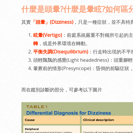
什麼是頭暈?什麼是暈眩?如何區
其實
「頭暈」(Dizziness)
，只是一種症狀，並不具特
眩暈(Vertigo)
：前庭系統嚴重不對稱所引起的
轉
，或是外界環境在轉動。
平衡失調(Disequilibrium)
：行走時出現的不平
頭輕飄飄的感覺(Light headedness)：頭重
暈厥前的情形(Presyncope)：昏倒的前驅症
而在鑑別診斷的部分，可參考以下圖片