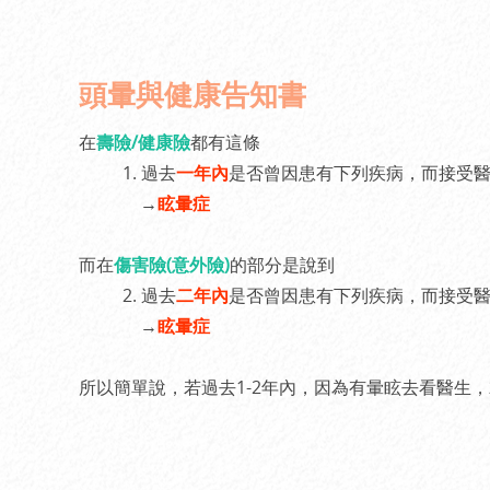
頭暈與健康告知書
在
壽險/健康險
都有這條
1. 過去
一年內
是否曾因患有下列疾病，而接受
→
眩暈症
而在
傷害險(意外險)
的部分是說到
2. 過去
二年內
是否曾因患有下列疾病，而接受
→
眩暈症
所以簡單說，若過去1-2年內，因為有暈眩去看醫生