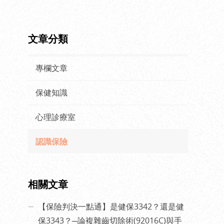
文章分類
專欄文章
保健知識
心理診療室
認識保險
相關文章
【保險判決一點通】是健保3342？還是健
保3343？─論複雜齒切除術(92016C)與手