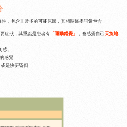
分
異性，包含非常多的可能原因，其相關醫學詞彙包含
主要症狀，其重點是患者有
「運動錯覺」
，會感覺自己
天旋地
衡感。
腳輕的感覺
狀，或是快要昏倒