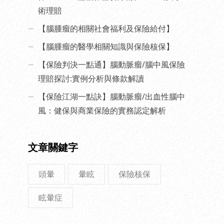
術理賠
【腦腫瘤的相關社會福利及保險給付】
【腦腫瘤的醫學相關知識與保險核保】
【保險判決一點通】腦動脈瘤/腦中風保險
理賠探討:實例分析與條款解讀
【保險江湖一點訣】腦動脈瘤/出血性腦中
風：健保與商業保險的實務認定解析
文章關鍵字
頭暈
暈眩
保險核保
眩暈症