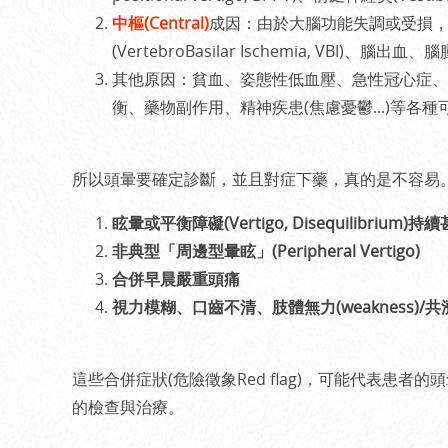
中樞(Central)
成因：由於大腦功能失調或受損，包含前庭
(VertebroBasilar Ischemia, VBI)、腦出
其他原因：貧血、姿態性低血壓、急性冠心症、
衡、藥物副作用、精神疾患(焦慮憂鬱...)等各種
所以頭暈要確定診斷，並且對症下藥，真的是不容易
眩暈或平衡障礙(Vertigo, Disequilibrium)
非典型「周邊型暈眩」(Peripheral Vertigo)
合併早晨嚴重頭痛
視力模糊、口齒不清、肢體無力(weakness)/共濟失
這些合併症狀(危險徵象Red flag)，可能代表患
的檢查與治療。