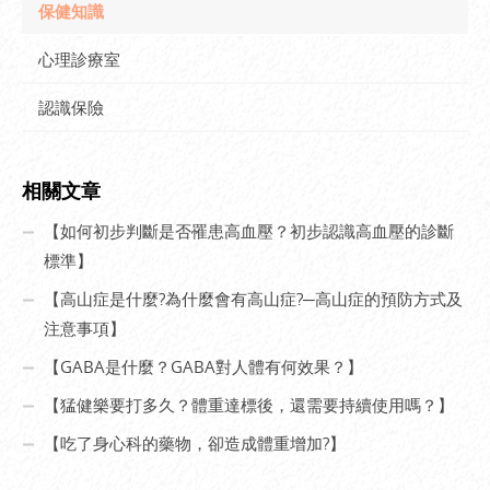
保健知識
心理診療室
認識保險
相關文章
【如何初步判斷是否罹患高血壓？初步認識高血壓的診斷
標準】
【高山症是什麼?為什麼會有高山症?─高山症的預防方式及
注意事項】
【GABA是什麼？GABA對人體有何效果？】
【猛健樂要打多久？體重達標後，還需要持續使用嗎？】
【吃了身心科的藥物，卻造成體重增加?】