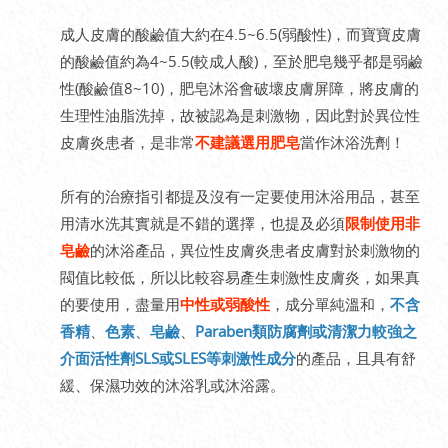
成人皮膚的酸鹼值大約在4.5~6.5(弱酸性)，而寶寶皮膚
的酸鹼值約為4~5.5(較成人酸)，至於肥皂幾乎都是弱鹼
性(酸鹼值8~10)，肥皂沐浴會破壞皮膚屏障，將皮膚的
生理性油脂洗掉，故被認為是刺激物，因此對於異位性
皮膚炎患者，是非常
不建議選用肥皂
當作沐浴洗劑！
所有的治療指引都提及沒有一定要使用沐浴用品，甚至
用清水洗其實就是不錯的選擇，也提及必須
限制使用非
皂鹼
的沐浴產品，異位性皮膚炎患者皮膚對於刺激物的
閥值比較低，所以比較容易產生刺激性皮膚炎，如果真
的要使用，盡量用
中性或弱酸性
，成分單純溫和，
不含
香精
、
色素
、
皂鹼
、
Paraben類防腐劑或清潔力較強之
介面活性劑SLS或SLES等刺激性成分
的產品，且具有舒
緩、保濕功效的沐浴乳或沐浴露。