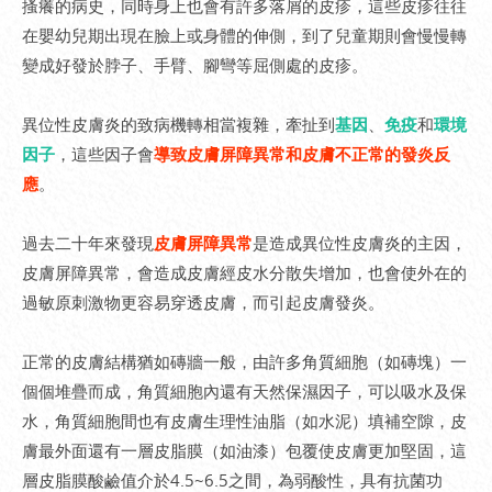
搔癢的病史，同時身上也會有許多落屑的皮疹，這些皮疹往往
在嬰幼兒期出現在臉上或身體的伸側，到了兒童期則會慢慢轉
變成好發於脖子、手臂、腳彎等屈側處的皮疹。
異位性皮膚炎的致病機轉相當複雜，牽扯到
基因
、
免疫
和
環境
因子
，這些因子會
導致皮膚屏障異常和皮膚不正常的發炎反
應
。
過去二十年來發現
皮膚屏障異常
是造成異位性皮膚炎的主因，
皮膚屏障異常，會造成皮膚經皮水分散失增加，也會使外在的
過敏原刺激物更容易穿透皮膚，而引起皮膚發炎。
正常的皮膚結構猶如磚牆一般，由許多角質細胞（如磚塊）一
個個堆疊而成，角質細胞內還有天然保濕因子，可以吸水及保
水，角質細胞間也有皮膚生理性油脂（如水泥）填補空隙，皮
膚最外面還有一層皮脂膜（如油漆）包覆使皮膚更加堅固，這
層皮脂膜酸鹼值介於4.5~6.5之間，為弱酸性，具有抗菌功