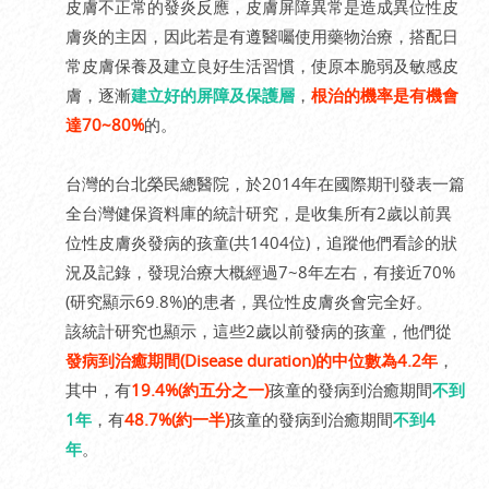
皮膚不正常的發炎反應，皮膚屏障異常是造成異位性皮
膚炎的主因，因此若是有遵醫囑使用藥物治療，搭配日
常皮膚保養及建立良好生活習慣，使原本脆弱及敏感皮
膚，逐漸
建立好的屏障及保護層
，
根治的機率是有機會
達70~80%
的。
台灣的台北榮民總醫院，於2014年在國際期刊發表一篇
全台灣健保資料庫的統計研究，是收集所有2歲以前異
位性皮膚炎發病的孩童(共1404位)，追蹤他們看診的狀
況及記錄，發現治療大概經過7~8年左右，有接近70%
(研究顯示69.8%)的患者，異位性皮膚炎會完全好。
該統計研究也顯示，這些2歲以前發病的孩童，他們從
發病到治癒期間(Disease duration)的中位數為4.2年
，
其中，有
19.4%(約五分之一)
孩童的發病到治癒期間
不到
1年
，有
48.7%(約一半)
孩童的發病到治癒期間
不到4
年
。