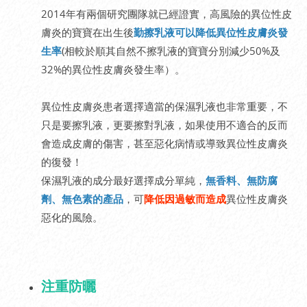
2014年有兩個研究團隊就已經證實，高風險的異位性皮
膚炎的寶寶在出生後
勤擦乳液可以降低異位性皮膚炎發
生率
(相較於順其自然不擦乳液的寶寶分別減少50%及
32%的異位性皮膚炎發生率）。
異位性皮膚炎患者選擇適當的保濕乳液也非常重要，不
只是要擦乳液，更要擦對乳液，如果使用不適合的反而
會造成皮膚的傷害，甚至惡化病情或導致異位性皮膚炎
的復發！
保濕乳液的成分最好選擇成分單純，
無香料、無防腐
劑、無色素的產品
，可
降低因過敏而造成
異位性皮膚炎
惡化的風險。
注重防曬