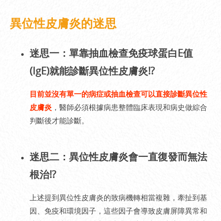
異位性皮膚炎的迷思
迷思一：單靠抽血檢查免疫球蛋白E值
(IgE)就能診斷異位性皮膚炎!?
目前並沒有單一的病症或抽血檢查可以直接診斷異位性
皮膚炎
，醫師必須根據病患整體臨床表現和病史做綜合
判斷後才能診斷。
迷思二：異位性皮膚炎會一直復發而無法
根治!?
上述提到異位性皮膚炎的致病機轉相當複雜，牽扯到基
因、免疫和環境因子，這些因子會導致皮膚屏障異常和