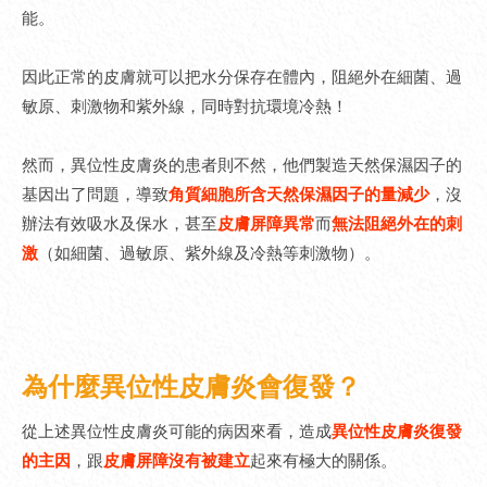
能。
因此正常的皮膚就可以把水分保存在體內，阻絕外在細菌、過
敏原、刺激物和紫外線，同時對抗環境冷熱！
然而，異位性皮膚炎的患者則不然，他們製造天然保濕因子的
基因出了問題，導致
角質細胞所含天然保濕因子的量減少
，沒
辦法有效吸水及保水，甚至
皮膚屏障異常
而
無法阻絕外在的刺
激
（如細菌、過敏原、紫外線及冷熱等刺激物）。
為什麼異位性皮膚炎會復發？
從上述異位性皮膚炎可能的病因來看，造成
異位性皮膚炎復發
的主因
，跟
皮膚屏障沒有被建立
起來有極大的關係。