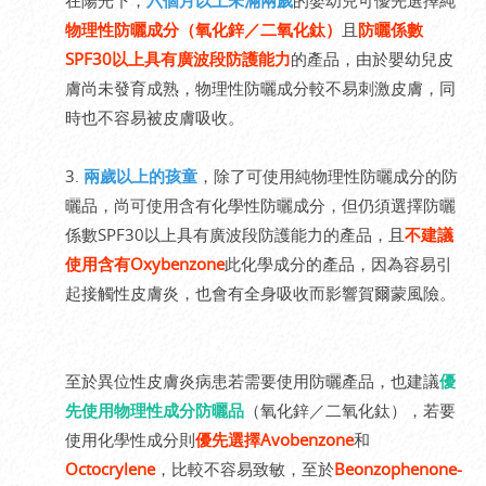
物理性防曬成分（氧化鋅／二氧化鈦）
且
防曬係數
SPF30以上具有廣波段防護能力
的產品，由於嬰幼兒皮
膚尚未發育成熟，物理性防曬成分較不易刺激皮膚，同
時也不容易被皮膚吸收。
3.
兩歲以上的孩童
，除了可使用純物理性防曬成分的防
曬品，尚可使用含有化學性防曬成分，但仍須選擇防曬
係數SPF30以上具有廣波段防護能力的產品，且
不建議
使用含有Oxybenzone
此化學成分的產品，因為容易引
起接觸性皮膚炎，也會有全身吸收而影響賀爾蒙風險。
至於異位性皮膚炎病患若需要使用防曬產品，也建議
優
先使用物理性成分防曬品
（氧化鋅／二氧化鈦），若要
使用化學性成分則
優先選擇Avobenzone
和
Octocrylene
，比較不容易致敏，至於
Beonzophenone-