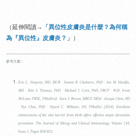
（延伸閱讀→
「異位性皮膚炎是什麼？為何稱
為『異位性』皮膚炎？」
）
參考文獻：
Eric L. Simpson, MD, MCR ∙ Joanne R. Chalmers, PhD ∙ Jon M. Hanifin,
MD ∙ Kim S. Thomas, PhD ∙ Michael J. Cork, PhD, FRCP ∙ W.H. Irwin
McLean, FRSE, FMedScid ∙ Sara J. Brown, MRCP, MDd ∙ Zunqiu Chen, MS
∙ Yiyi Chen, PhD ∙ Hywel C. Williams, DS, FMedSci (2014). Emollient
enhancement of the skin barrier from birth offers effective atopic dermatitis
prevention. The Journal of Allergy and Clinical Immunology, Volume 134,
Issue 1, Pages 818-823.