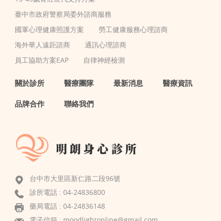
臺中市政府警察局委外諮商服務
國軍心理健康照護方案
勞工健康服務心理諮商
海外華人遠距諮商
通訊心理諮商
員工協助方案EAP
自律神經檢測
關於診所
醫療團隊
最新消息
醫療資訊
品牌合作
聯絡我們
台中市大里區新仁路二段96號
診所電話 :
04-24836800
藥局電話 : 04-24836148
電子信箱 :
moodlightonline@gmail.com