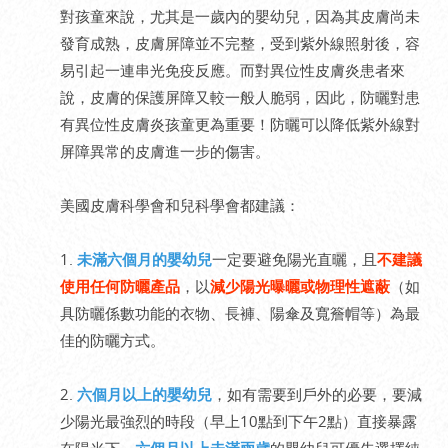
對孩童來說，尤其是一歲內的嬰幼兒，因為其皮膚尚未
發育成熟，皮膚屏障並不完整，受到紫外線照射後，容
易引起一連串光免疫反應。而對異位性皮膚炎患者來
說，皮膚的保護屏障又較一般人脆弱，因此，防曬對患
有異位性皮膚炎孩童更為重要！防曬可以降低紫外線對
屏障異常的皮膚進一步的傷害。
美國皮膚科學會和兒科學會都建議：
1.
未滿六個月的嬰幼兒
一定要避免陽光直曬，且
不建議
使用任何防曬產品
，以
減少陽光曝曬或物理性遮蔽
（如
具防曬係數功能的衣物、長褲、陽傘及寬簷帽等）為最
佳的防曬方式。
2.
六個月以上的嬰幼兒
，如有需要到戶外的必要，要減
少陽光最強烈的時段（早上10點到下午2點）直接暴露
在陽光下，
六個月以上未滿兩歲
的嬰幼兒可優先選擇純