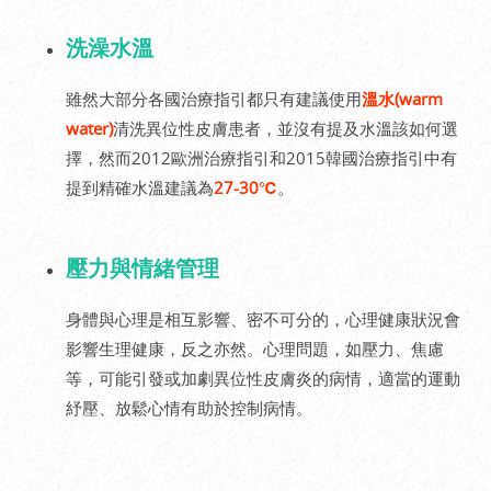
洗澡水溫
雖然大部分各國治療指引都只有建議使用
溫水(warm
water)
清洗異位性皮膚患者，並沒有提及水溫該如何選
擇，然而2012歐洲治療指引和2015韓國治療指引中有
提到精確水溫建議為
27-30℃
。
壓力與情緒管理
身體與心理是相互影響、密不可分的，心理健康狀況會
影響生理健康，反之亦然。心理問題，如壓力、焦慮
等，可能引發或加劇異位性皮膚炎的病情，適當的運動
紓壓、放鬆心情有助於控制病情。