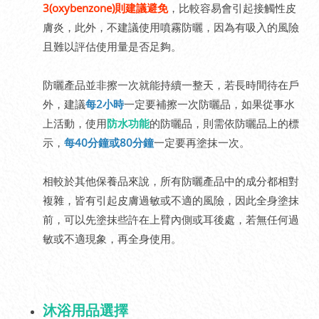
3(oxybenzone)則建議避免
，比較容易會引起接觸性皮
膚炎，此外，不建議使用噴霧防曬，因為有吸入的風險
且難以評估使用量是否足夠。
防曬產品並非擦一次就能持續一整天，若長時間待在戶
外，建議
每2小時
一定要補擦一次防曬品，如果從事水
上活動，使用
防水功能
的防曬品，則需依防曬品上的標
示，
每40分鐘或80分鐘
一定要再塗抹一次。
相較於其他保養品來說，所有防曬產品中的成分都相對
複雜，皆有引起皮膚過敏或不適的風險，因此全身塗抹
前，可以先塗抹些許在上臂內側或耳後處，若無任何過
敏或不適現象，再全身使用。
沐浴用品選擇