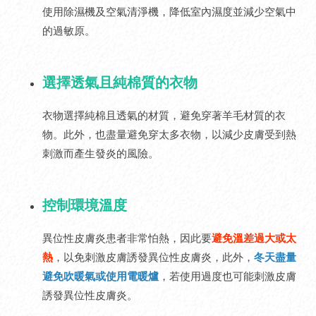
使用除濕機及空氣清淨機，降低室內濕度並減少空氣中
的過敏原。
選擇透氣且純棉質的衣物
衣物選擇純棉且透氣的材質，避免穿著羊毛材質的衣
物。此外，也盡量避免穿太多衣物，以減少皮膚受到熱
刺激而產生發炎的風險。
控制環境溫度
異位性皮膚炎患者非常怕熱，因此要
避免溫差過大或太
熱
，以免刺激皮膚誘發異位性皮膚炎，此外，
冬天盡量
避免吹暖氣或使用電暖爐
，若使用過度也可能刺激皮膚
誘發異位性皮膚炎。