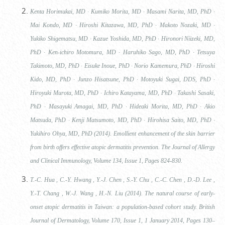
Kenta Horimukai, MD ∙ Kumiko Morita, MD ∙ Masami Narita, MD, PhD ∙
Mai Kondo, MD ∙ Hiroshi Kitazawa, MD, PhD ∙ Makoto Nozaki, MD ∙
Yukiko Shigematsu, MD ∙ Kazue Yoshida, MD, PhD ∙ Hironori Niizeki, MD,
PhD ∙ Ken-ichiro Motomura, MD ∙ Haruhiko Sago, MD, PhD ∙ Tetsuya
Takimoto, MD, PhD ∙ Eisuke Inoue, PhD ∙ Norio Kamemura, PhD ∙ Hiroshi
Kido, MD, PhD ∙ Junzo Hisatsune, PhD ∙ Motoyuki Sugai, DDS, PhD ∙
Hiroyuki Murota, MD, PhD ∙ Ichiro Katayama, MD, PhD ∙ Takashi Sasaki,
PhD ∙ Masayuki Amagai, MD, PhD ∙ Hideaki Morita, MD, PhD ∙ Akio
Matsuda, PhD ∙ Kenji Matsumoto, MD, PhD ∙ Hirohisa Saito, MD, PhD ∙
Yukihiro Ohya, MD, PhD (2014). Emollient enhancement of the skin barrier
from birth offers effective atopic dermatitis prevention. The Journal of Allergy
and Clinical Immunology, Volume 134, Issue 1, Pages 824-830.
T.‐C. Hua , C.‐Y. Hwang , Y.‐J. Chen , S.‐Y. Chu , C.‐C. Chen , D.‐D. Lee ,
Y.‐T. Chang , W.‐J. Wang , H.‐N. Liu (2014). The natural course of early‐
onset atopic dermatitis in Taiwan: a population‐based cohort study. British
Journal of Dermatology, Volume 170, Issue 1, 1 January 2014, Pages 130–