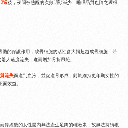
12週
後，夜間被熱醒的次數明顯減少，睡眠品質也隨之獲得
骨骼的保護作用，破骨細胞的活性會大幅超越成骨細胞，若
%的驚人速度流失，進而增加骨折風險。
質流失
而進到血液，並促進骨形成，對於維持更年期女性的
正面效益。
而停經後的女性體內無法產生足夠的雌激素，故無法持續獲