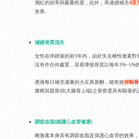
潮紅的頻率與嚴重程度，此外，再連續補充
4至
改善。
減緩骨質流失
女性在停經後的前5年內，由於失去雌性激素對
沒有作任何處置，容易導致骨質以每年3%~5
透過每日補充適量的大豆異黃酮，能有效
抑制骨
腰椎與股骨頭(大腿骨上端)之骨密度具有顯著的
調節血脂(維護心血管健康)
雌激素本身具有調節血脂及保護心血管的效果，