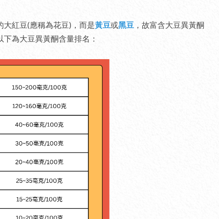
大紅豆(應稱為花豆)，而是
黃豆
或
黑豆
，故富含大豆異黃酮
以下為大豆異黃酮含量排名：