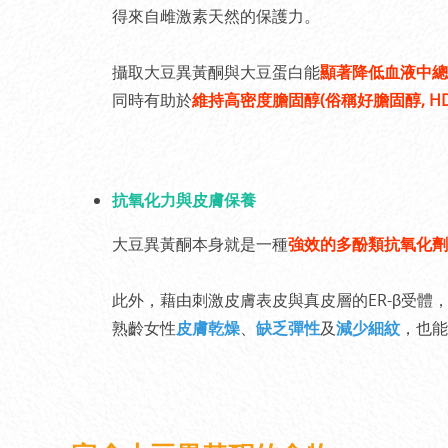
得來自雌激素天然的保護力。
攝取大豆異黃酮與大豆蛋白能
顯著降低血液中總膽
同時有助於
維持高密度膽固醇(俗稱好膽固醇, HD
抗氧化力與皮膚保養
大豆異黃酮本身就是一種
強效的多酚類抗氧化劑
此外，藉由刺激皮膚表皮與真皮層的ER-β受體
熟齡女性
皮膚乾燥
、
缺乏彈性
及
減少細紋
，也能