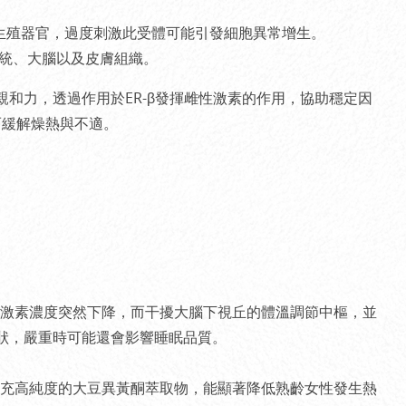
生殖器官，過度刺激此受體可能引發細胞異常增生。
統、大腦以及皮膚組織。
的親和力，透過作用於ER-β發揮雌性激素的作用，協助穩定因
而緩解燥熱與不適。
激素濃度突然下降，而干擾大腦下視丘的體溫調節中樞，並
症狀，嚴重時可能還會影響睡眠品質。
充高純度的大豆異黃酮萃取物，能顯著降低熟齡女性發生熱