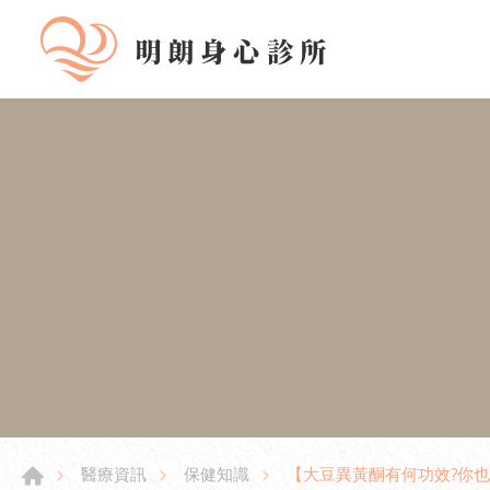
【大豆異黃酮有何功效?你也
醫療資訊
保健知識