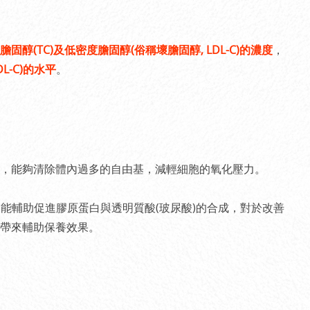
固醇(TC)及低密度膽固醇(俗稱壞膽固醇, LDL-C)的濃度
，
L-C)的水平
。
，能夠清除體內過多的自由基，減輕細胞的氧化壓力。
，能輔助促進膠原蛋白與透明質酸(玻尿酸)的合成，對於改善
帶來輔助保養效果。