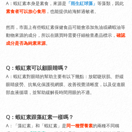
A：蝦紅素本身是素食，來源是
「雨生紅球藻」
等藻類，因此
素食者可以放心食用
，也能提供給海鮮過敏者。
然而，市面上有些蝦紅素保健食品可能會添加魚油或磷蝦油等
動物來源的成分，所以在購買時需要仔細檢查產品標示，
確認
成分是否為純素來源
。
Q：蝦紅素可以顧眼睛嗎？
A：蝦紅素對眼睛的幫助主要有以下幾點：放鬆睫狀肌、舒緩
眼睛疲勞、抗氧化保護視網膜、改善視覺清晰度，以及促進眼
部血液循環，並幫助緩解長時間用眼的不適。
Q：蝦紅素跟藻紅素一樣嗎？
A：「藻紅素」和「蝦紅素」是
同一種營養素
的兩種不同稱