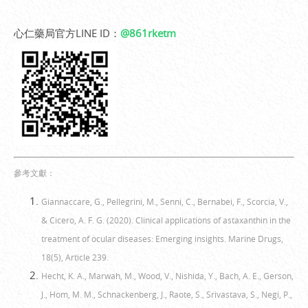
心仁藥局官方LINE ID：
@861rketm
參考文獻：
Giannaccare, G., Pellegrini, M., Senni, C., Bernabei, F., Scorcia, V.,
& Cicero, A. F. G. (2020). Clinical applications of astaxanthin in the
treatment of ocular diseases: Emerging insights. Marine Drugs,
18(5), Article 239.
Hecht, K. A., Marwah, M., Wood, V., Nishida, Y., Bach, A. E., Gerson,
J., Hom, M. M., Schnackenberg, J., Raote, S., Srivastava, S., Negi, P.,