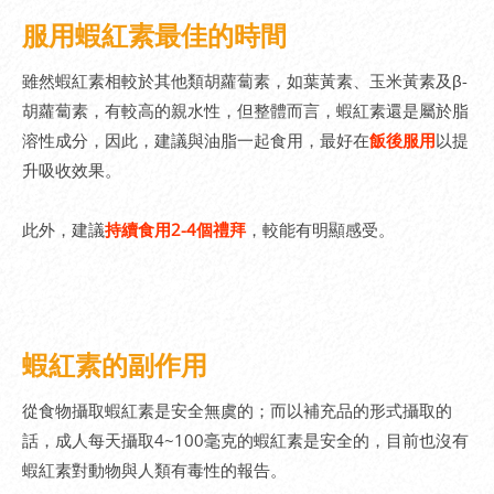
服用蝦紅素最佳的時間
雖然蝦紅素相較於其他類胡蘿蔔素，如葉黃素、玉米黃素及β-
胡蘿蔔素，有較高的親水性，但整體而言，蝦紅素還是屬於脂
溶性成分，因此，建議與油脂一起食用，最好在
飯後服用
以提
升吸收效果。
此外，建議
持續食用2-4個禮拜
，較能有明顯感受。
蝦紅素的副作用
從食物攝取蝦紅素是安全無虞的；而以補充品的形式攝取的
話，成人每天攝取4~100毫克的蝦紅素是安全的，目前也沒有
蝦紅素對動物與人類有毒性的報告。