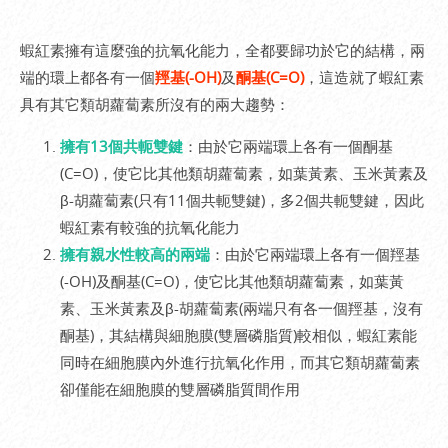
蝦紅素擁有這麼強的抗氧化能力，全都要歸功於它的結構，兩
端的環上都各有一個
羥基(-OH)
及
酮基(C=O)
，這造就了蝦紅素
具有其它類胡蘿蔔素所沒有的兩大趨勢：
擁有13個共軛雙鍵
：由於它兩端環上各有一個酮基
(C=O)，使它比其他類胡蘿蔔素，如葉黃素、玉米黃素及
β-胡蘿蔔素(只有11個共軛雙鍵)，多2個共軛雙鍵，因此
蝦紅素有較強的抗氧化能力
擁有親水性較高的兩端
：由於它兩端環上各有一個羥基
(-OH)及酮基(C=O)，使它比其他類胡蘿蔔素，如葉黃
素、玉米黃素及β-胡蘿蔔素(兩端只有各一個羥基，沒有
酮基)，其結構與細胞膜(雙層磷脂質)較相似，蝦紅素能
同時在細胞膜內外進行抗氧化作用，而其它類胡蘿蔔素
卻僅能在細胞膜的雙層磷脂質間作用