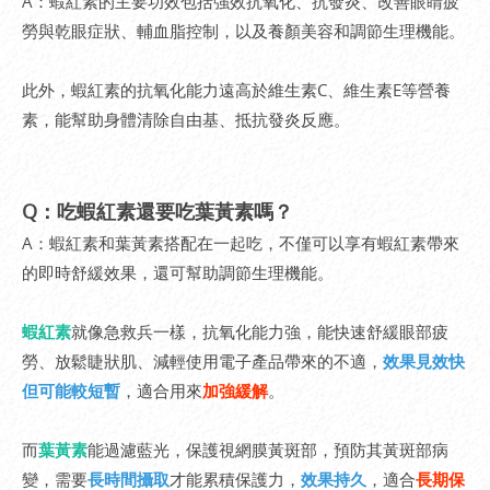
A：蝦紅素的主要功效包括強效抗氧化、抗發炎、改善眼睛疲
勞與乾眼症狀、輔血脂控制，以及養顏美容和調節生理機能。
此外，蝦紅素的抗氧化能力遠高於維生素C、維生素E等營養
素，能幫助身體清除自由基、抵抗發炎反應。
Q：吃蝦紅素還要吃葉黃素嗎？
A：蝦紅素和葉黃素搭配在一起吃，不僅可以享有蝦紅素帶來
的即時舒緩效果，還可幫助調節生理機能。
蝦紅素
就像急救兵一樣，抗氧化能力強，能快速舒緩眼部疲
勞、放鬆睫狀肌、減輕使用電子產品帶來的不適，
效果見效快
但可能較短暫
，適合用來
加強緩解
。
而
葉黃素
能過濾藍光，保護視網膜黃斑部，預防其黃斑部病
變，需要
長時間攝取
才能累積保護力，
效果持久
，適合
長期保