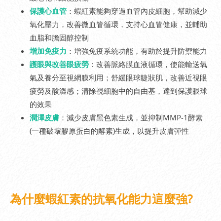
保護心血管
：蝦紅素能夠穿過血管內皮細胞，幫助減少
氧化壓力，改善微血管循環，支持心血管健康，並輔助
血脂和膽固醇控制
增加免疫力
：增強免疫系統功能，有助於提升防禦能力
護眼與改善眼疲勞
：改善脈絡膜血液循環，使能輸送氧
氣及養分至視網膜利用；舒緩眼球睫狀肌，改善近視眼
疲勞及酸澀感；清除視細胞中的自由基，達到保護眼球
的效果
潤澤皮膚
：減少皮膚黑色素生成，並抑制MMP-1酵素
(一種破壞膠原蛋白的酵素)生成，以提升皮膚彈性
為什麼蝦紅素的抗氧化能力這麼強?