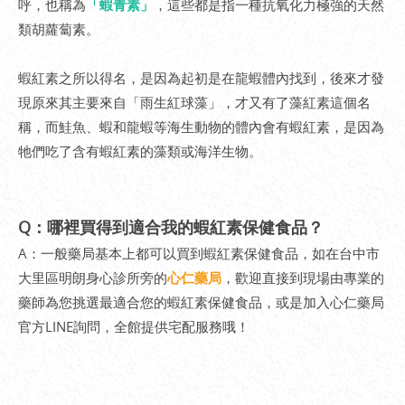
呼，也稱為
「蝦青素」
，這些都是指一種抗氧化力極強的天然
類胡蘿蔔素。
蝦紅素之所以得名，是因為起初是在龍蝦體內找到，後來才發
現原來其主要來自「雨生紅球藻」，才又有了藻紅素這個名
稱，而鮭魚、蝦和龍蝦等海生動物的體內會有蝦紅素，是因為
牠們吃了含有蝦紅素的藻類或海洋生物。
Q：哪裡買得到適合我的蝦紅素保健食品？
A：一般藥局基本上都可以買到蝦紅素保健食品，如在台中市
大里區明朗身心診所旁的
心仁藥局
，歡迎直接到現場由專業的
藥師為您挑選最適合您的蝦紅素保健食品，或是加入心仁藥局
官方LINE詢問，全館提供宅配服務哦！