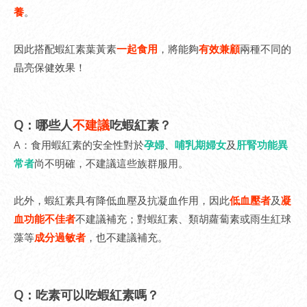
養
。
因此搭配蝦紅素葉黃素
一起食用
，將能夠
有效兼顧
兩種不同的
晶亮保健效果！
Q：哪些人
不建議
吃蝦紅素？
A：食用蝦紅素的安全性對於
孕婦
、
哺乳期婦女
及
肝腎功能異
常者
尚不明確，不建議這些族群服用。
此外，蝦紅素具有降低血壓及抗凝血作用，因此
低血壓者
及
凝
血功能不佳者
不建議補充；對蝦紅素、類胡蘿蔔素或雨生紅球
藻等
成分過敏者
，也不建議補充。
Q：吃素可以吃蝦紅素嗎？