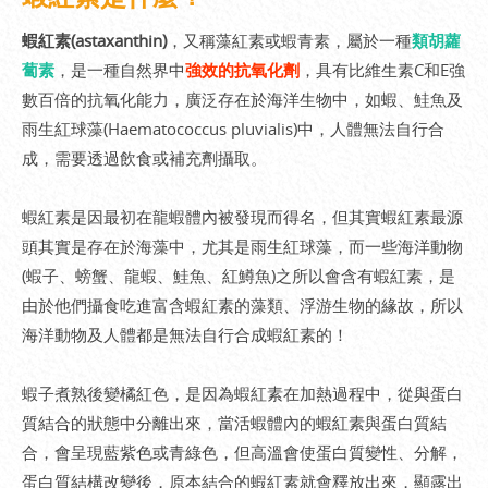
蝦紅素(astaxanthin)
，又稱藻紅素或蝦青素，屬於一種
類胡蘿
蔔素
，是一種自然界中
強效的抗氧化劑
，具有比維生素C和E強
數百倍的抗氧化能力，廣泛存在於海洋生物中，如蝦、鮭魚及
雨生紅球藻(Haematococcus pluvialis)中，人體無法自行合
成，需要透過飲食或補充劑攝取。
蝦紅素是因最初在龍蝦體內被發現而得名，但其實蝦紅素最源
頭其實是存在於海藻中，尤其是雨生紅球藻，而一些海洋動物
(蝦子、螃蟹、龍蝦、鮭魚、紅鱒魚)之所以會含有蝦紅素，是
由於他們攝食吃進富含蝦紅素的藻類、浮游生物的緣故，所以
海洋動物及人體都是無法自行合成蝦紅素的！
蝦子煮熟後變橘紅色，是因為蝦紅素在加熱過程中，從與蛋白
質結合的狀態中分離出來，當活蝦體內的蝦紅素與蛋白質結
合，會呈現藍紫色或青綠色，但高溫會使蛋白質變性、分解，
蛋白質結構改變後，原本結合的蝦紅素就會釋放出來，顯露出