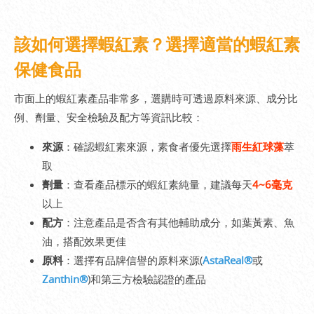
該如何選擇蝦紅素？選擇適當的蝦紅素
保健食品
市面上的蝦紅素產品非常多，選購時可透過原料來源、成分比
例、劑量、安全檢驗及配方等資訊比較：
來源
：確認蝦紅素來源，素食者優先選擇
雨生紅球藻
萃
取
劑量
：查看產品標示的蝦紅素純量，建議每天
4~6毫克
以上
配方
：注意產品是否含有其他輔助成分，如葉黃素、魚
油，搭配效果更佳
原料
：選擇有品牌信譽的原料來源(
AstaReal®
或
Zanthin®
)和第三方檢驗認證的產品