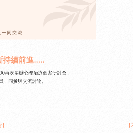
續前進.....
~20:00再次舉辦心理治療個案研討會，
員一同參與交流討論。
會】
【