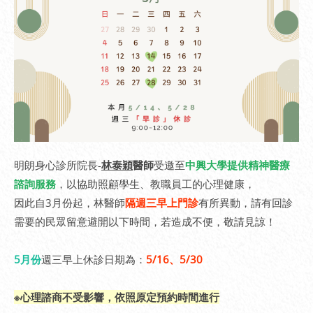
明朗身心診所院長-
林泰穎
醫師
受邀至
中興大學提供精神醫療
諮詢服務
，以協助照顧學生、教職員工的心理健康，
因此自3月份起，林醫師
隔週三早上門診
有所異動，請有回診
需要的民眾留意避開以下時間，若造成不便，敬請見諒！
5月份
週三早上休診日期為：
5
/
16、5/30
※心理諮商不受影響，依照原定預約時間進行