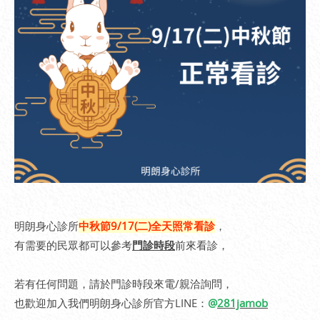
明朗身心診所
中秋節9/17(二)全天照常看診
，
有需要的民眾都可以參考
門診時段
前來看診，
若有任何問題，請於門診時段來電/親洽詢問，
也歡迎加入我們明朗身心診所官方LINE：
@
281jamob