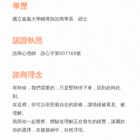
學歷
國立嘉義大學輔導與諮商學系 碩士
認證執照
諮商心理師 諮心字第007169號
諮商理念
有時候，我們需要的，只是暫時停下來，回到此時此
刻。
在這裡，你可以依照最自在的節奏，讓情緒被看見、被
理解。
我與你一起覺察、體驗並理解正在發生的經歷，讓屬於
你的選擇，在被接納中，自然浮現。