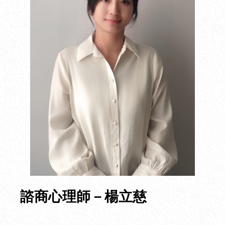
諮商心理師－楊立慈